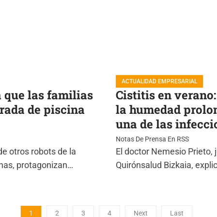
ACTUALIDAD EMPRESARIAL
a que las familias
Cistitis en verano
orada de piscina
la humedad prolon
una de las infecc
Notas De Prensa En RSS
e otros robots de la
El doctor Nemesio Prieto, j
inas, protagonizan…
Quirónsalud Bizkaia, expli
1
2
3
4
Next
Last