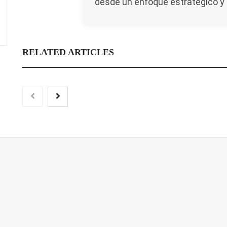
desde un enfoque estratégico y 
RELATED ARTICLES
¿Por qué profesionalizar la
Vegadeo, el secreto 
limpieza de tu comunidad?
guardado de Asturia
descansar en plena n