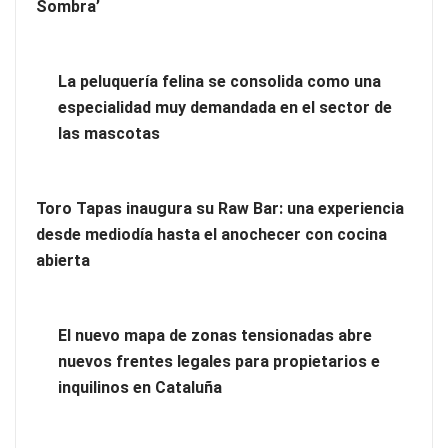
Sombra’
La peluquería felina se consolida como una
Limpieza de oficinas: contrata una empresa especializada
especialidad muy demandada en el sector de
las mascotas
Toro Tapas inaugura su Raw Bar: una experiencia
desde mediodía hasta el anochecer con cocina
abierta
El nuevo mapa de zonas tensionadas abre
nuevos frentes legales para propietarios e
inquilinos en Cataluña
¿Conoces las técnicas para superar una oposición con éxito?