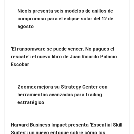
Las ventajas de contar con un Personal Shopper Inmobiliario
Nicols presenta seis modelos de anillos de
compromiso para el eclipse solar del 12 de
agosto
‘El ransomware se puede vencer. No pagues el
rescate’: el nuevo libro de Juan Ricardo Palacio
Escobar
Zoomex mejora su Strategy Center con
¿Tienes un apartamento turístico y quieres contratar limpieza
herramientas avanzadas para trading
profesional?
estratégico
Harvard Business Impact presenta ‘Essential Skill
Suites’: un nuevo enfoque sobre cómo los