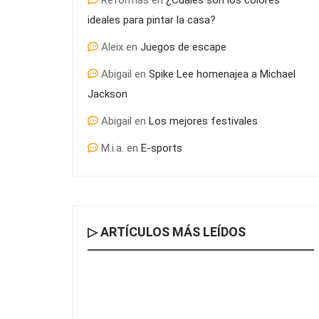
Reformas
en
¿Cuáles son los colores
ideales para pintar la casa?
Aleix
en
Juegos de escape
Abigail
en
Spike Lee homenajea a Michael
Jackson
Abigail
en
Los mejores festivales
M.i.a.
en
E-sports
▷ ARTÍCULOS MÁS LEÍDOS