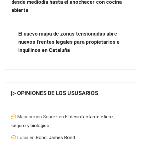
desde mediodía hasta el anochecer con cocina
abierta
El nuevo mapa de zonas tensionadas abre
nuevos frentes legales para propietarios e
inquilinos en Cataluña
Comprar calcetines de ciclismo de invierno: guía para elegir
los más cálidos y cómodos
▷ OPINIONES DE LOS USUSARIOS
Maricarmen Suarez
en
El desinfectante eficaz,
seguro y biológico
Lucía
en
Bond, James Bond