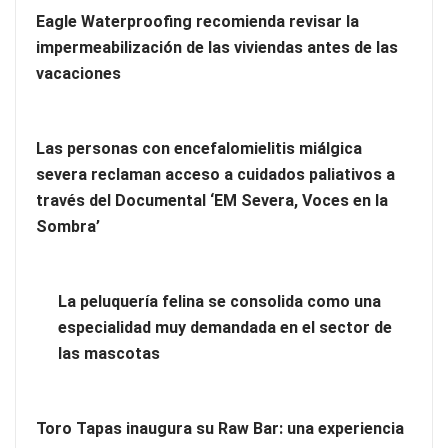
tratamiento de choque
Eagle Waterproofing recomienda revisar la
impermeabilización de las viviendas antes de las
vacaciones
Las personas con encefalomielitis miálgica
severa reclaman acceso a cuidados paliativos a
través del Documental ‘EM Severa, Voces en la
Sombra’
La peluquería felina se consolida como una
Poda de árboles de hoja caduca y perenne: técnicas, tiempos
especialidad muy demandada en el sector de
y criterios para un desarrollo saludable
las mascotas
Toro Tapas inaugura su Raw Bar: una experiencia