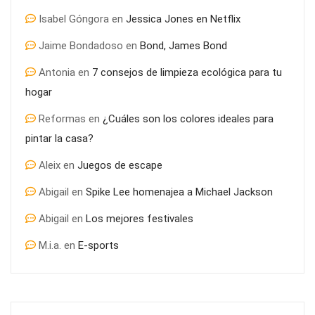
Isabel Góngora
en
Jessica Jones en Netflix
Jaime Bondadoso
en
Bond, James Bond
¿Por qué es importante el mantenimiento informático en
Antonia
en
7 consejos de limpieza ecológica para tu
colegios?
hogar
Reformas
en
¿Cuáles son los colores ideales para
pintar la casa?
Aleix
en
Juegos de escape
Abigail
en
Spike Lee homenajea a Michael Jackson
Abigail
en
Los mejores festivales
M.i.a.
en
E-sports