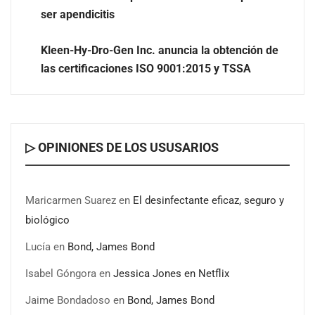
ser apendicitis
Kleen-Hy-Dro-Gen Inc. anuncia la obtención de
las certificaciones ISO 9001:2015 y TSSA
¿Por qué los Exosomas son la revolución definitiva en
el cuidado de la piel?
▷ OPINIONES DE LOS USUSARIOS
Maricarmen Suarez
en
El desinfectante eficaz, seguro y
biológico
Lucía
en
Bond, James Bond
Isabel Góngora
en
Jessica Jones en Netflix
Jaime Bondadoso
en
Bond, James Bond