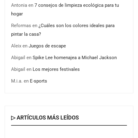
Antonia
en
7 consejos de limpieza ecológica para tu
hogar
¿Por qué es tan determinante el asesoramiento
Reformas
en
¿Cuáles son los colores ideales para
inmobiliario para la compra de piso?
pintar la casa?
Aleix
en
Juegos de escape
Abigail
en
Spike Lee homenajea a Michael Jackson
Abigail
en
Los mejores festivales
M.i.a.
en
E-sports
▷ ARTÍCULOS MÁS LEÍDOS
¿Conviene vender vivienda en Torrejón de Ardoz?
datos, contexto y perspectivas