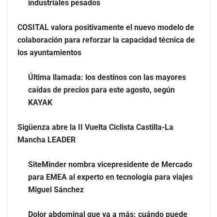
industriales pesados
COSITAL valora positivamente el nuevo modelo de
colaboración para reforzar la capacidad técnica de
los ayuntamientos
Última llamada: los destinos con las mayores
caídas de precios para este agosto, según
KAYAK
Sigüenza abre la II Vuelta Ciclista Castilla-La
Tipos de suelos: parquet, tarima o laminado ¿Cuál
Mancha LEADER
elegir para tu hogar?
SiteMinder nombra vicepresidente de Mercado
para EMEA al experto en tecnología para viajes
Miguel Sánchez
Dolor abdominal que va a más: cuándo puede