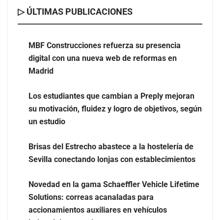
▷ ÚLTIMAS PUBLICACIONES
Cómo elegir una empresa especializada en steel frame
sin equivocarse
MBF Construcciones refuerza su presencia
digital con una nueva web de reformas en
Madrid
Los estudiantes que cambian a Preply mejoran
su motivación, fluidez y logro de objetivos, según
un estudio
Brisas del Estrecho abastece a la hostelería de
Sevilla conectando lonjas con establecimientos
Novedad en la gama Schaeffler Vehicle Lifetime
Ranking de despachos: los mejores abogados de
Solutions: correas acanaladas para
extranjería en Majadahonda
accionamientos auxiliares en vehículos