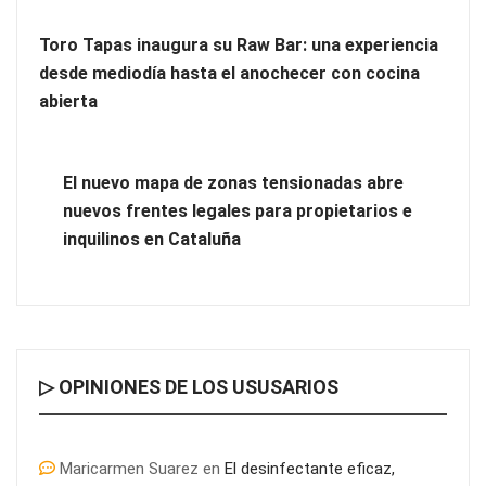
Toro Tapas inaugura su Raw Bar: una experiencia
desde mediodía hasta el anochecer con cocina
abierta
El nuevo mapa de zonas tensionadas abre
nuevos frentes legales para propietarios e
inquilinos en Cataluña
Comprar calcetines de ciclismo de invierno: guía para elegir
los más cálidos y cómodos
▷ OPINIONES DE LOS USUSARIOS
Maricarmen Suarez
en
El desinfectante eficaz,