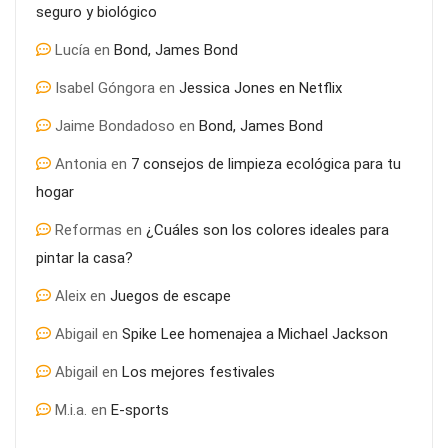
seguro y biológico
Lucía
en
Bond, James Bond
Isabel Góngora
en
Jessica Jones en Netflix
Jaime Bondadoso
en
Bond, James Bond
¿Por qué es importante el mantenimiento informático en
Antonia
en
7 consejos de limpieza ecológica para tu
colegios?
hogar
Reformas
en
¿Cuáles son los colores ideales para
pintar la casa?
Aleix
en
Juegos de escape
Abigail
en
Spike Lee homenajea a Michael Jackson
Abigail
en
Los mejores festivales
M.i.a.
en
E-sports