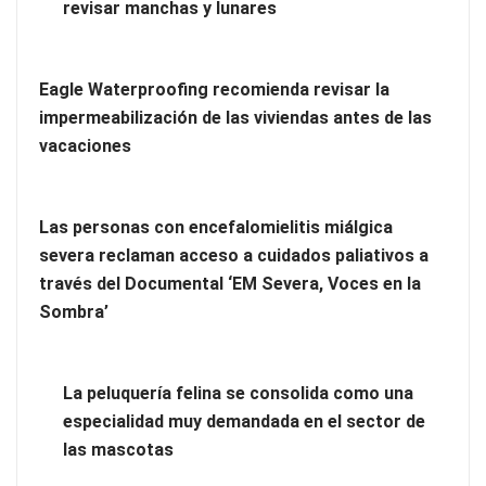
revisar manchas y lunares
Enfermedad de Lyme crónico: cuándo considerar un
tratamiento de choque
Eagle Waterproofing recomienda revisar la
impermeabilización de las viviendas antes de las
vacaciones
Las personas con encefalomielitis miálgica
severa reclaman acceso a cuidados paliativos a
través del Documental ‘EM Severa, Voces en la
Sombra’
La peluquería felina se consolida como una
Poda de árboles de hoja caduca y perenne: técnicas, tiempos
especialidad muy demandada en el sector de
y criterios para un desarrollo saludable
las mascotas