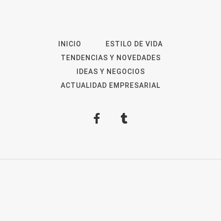
INICIO
ESTILO DE VIDA
TENDENCIAS Y NOVEDADES
IDEAS Y NEGOCIOS
ACTUALIDAD EMPRESARIAL
2026
Revista Digital
ForOpinion
Aviso Legal
Política de privacidad
Política de
Cookies