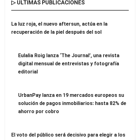
▷ ÚLTIMAS PUBLICACIONES
¿Por qué profesionalizar la limpieza de tu comunidad?
La luz roja, el nuevo aftersun, actúa en la
recuperación de la piel después del sol
Eulalia Roig lanza ‘The Journal’, una revista
digital mensual de entrevistas y fotografía
editorial
UrbanPay lanza en 19 mercados europeos su
solución de pagos inmobiliarios: hasta 82% de
Vegadeo, el secreto mejor guardado de Asturias para
ahorro por cobro
descansar en plena naturaleza
El voto del público será decisivo para elegir a los