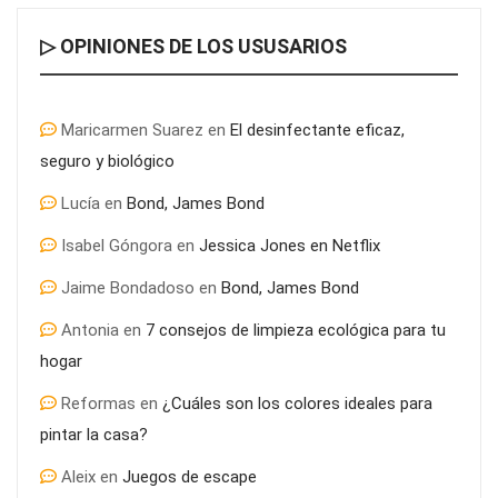
▷ OPINIONES DE LOS USUSARIOS
Comprar calcetines de ciclismo de invierno: guía para elegir
los más cálidos y cómodos
Maricarmen Suarez
en
El desinfectante eficaz,
seguro y biológico
Lucía
en
Bond, James Bond
Isabel Góngora
en
Jessica Jones en Netflix
Jaime Bondadoso
en
Bond, James Bond
Antonia
en
7 consejos de limpieza ecológica para tu
hogar
Reformas
en
¿Cuáles son los colores ideales para
pintar la casa?
¿Por qué es importante el mantenimiento informático en
colegios?
Aleix
en
Juegos de escape