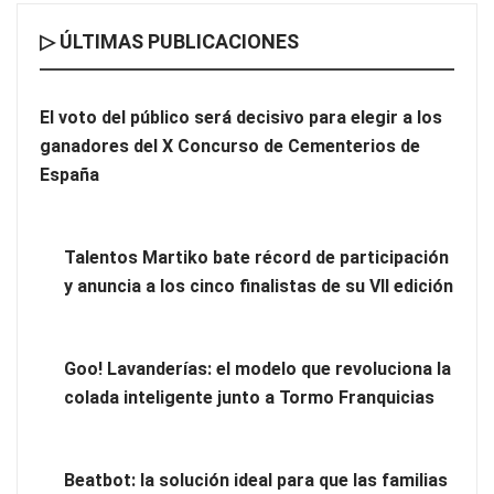
▷ ÚLTIMAS PUBLICACIONES
¿Por qué profesionalizar la limpieza de tu comunidad?
El voto del público será decisivo para elegir a los
ganadores del X Concurso de Cementerios de
España
Talentos Martiko bate récord de participación
y anuncia a los cinco finalistas de su VII edición
Goo! Lavanderías: el modelo que revoluciona la
colada inteligente junto a Tormo Franquicias
Vegadeo, el secreto mejor guardado de Asturias para
descansar en plena naturaleza
Beatbot: la solución ideal para que las familias