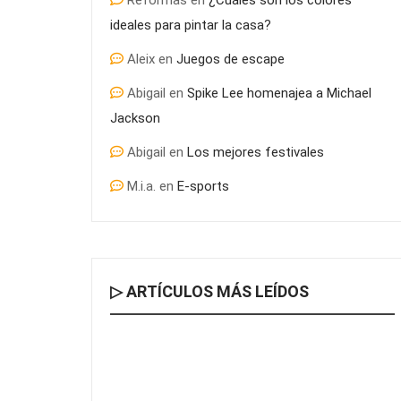
Reformas
en
¿Cuáles son los colores
ideales para pintar la casa?
Aleix
en
Juegos de escape
Abigail
en
Spike Lee homenajea a Michael
Jackson
Abigail
en
Los mejores festivales
M.i.a.
en
E-sports
▷ ARTÍCULOS MÁS LEÍDOS