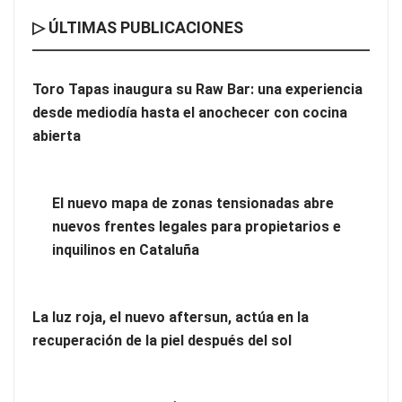
▷ ÚLTIMAS PUBLICACIONES
Toro Tapas inaugura su Raw Bar: una experiencia
desde mediodía hasta el anochecer con cocina
El nuevo mapa de zonas tensionadas abre nuevos frentes
abierta
legales para propietarios e inquilinos en Cataluña
La luz roja, el nuevo aftersun, actúa en la recuperación de la
El nuevo mapa de zonas tensionadas abre
piel después del sol
nuevos frentes legales para propietarios e
inquilinos en Cataluña
La luz roja, el nuevo aftersun, actúa en la
recuperación de la piel después del sol