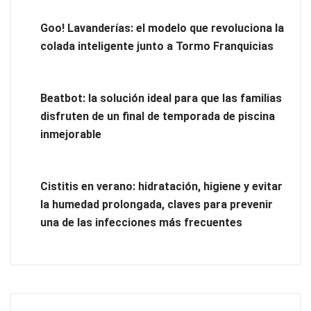
UrbanPay lanza en 19 mercados europeos su solución de
pagos inmobiliarios: hasta 82% de ahorro por cobro
Goo! Lavanderías: el modelo que revoluciona la
colada inteligente junto a Tormo Franquicias
El voto del público será decisivo para elegir a los ganadores
del X Concurso de Cementerios de España
Beatbot: la solución ideal para que las familias
disfruten de un final de temporada de piscina
inmejorable
Cistitis en verano: hidratación, higiene y evitar
la humedad prolongada, claves para prevenir
una de las infecciones más frecuentes