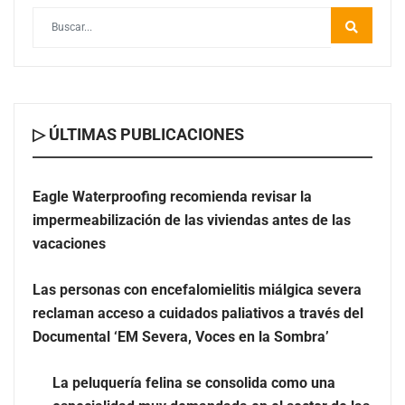
Las personas con encefalomielitis miálgica severa
reclaman acceso a cuidados paliativos a través del
Documental ‘EM Severa, Voces en la Sombra’
▷ ÚLTIMAS PUBLICACIONES
Eagle Waterproofing recomienda revisar la
impermeabilización de las viviendas antes de las
vacaciones
Las personas con encefalomielitis miálgica severa
reclaman acceso a cuidados paliativos a través del
Documental ‘EM Severa, Voces en la Sombra’
La peluquería felina se consolida como una
especialidad muy demandada en el sector de las
La peluquería felina se consolida como una
mascotas