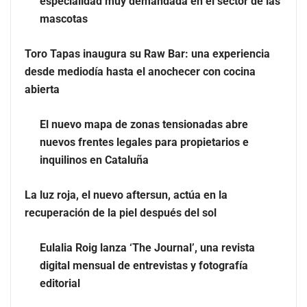
especialidad muy demandada en el sector de las
mascotas
Toro Tapas inaugura su Raw Bar: una experiencia
desde mediodía hasta el anochecer con cocina abierta
Toro Tapas inaugura su Raw Bar: una experiencia
desde mediodía hasta el anochecer con cocina
abierta
El nuevo mapa de zonas tensionadas abre
nuevos frentes legales para propietarios e
inquilinos en Cataluña
La luz roja, el nuevo aftersun, actúa en la
recuperación de la piel después del sol
Eulalia Roig lanza ‘The Journal’, una revista
El nuevo mapa de zonas tensionadas abre nuevos
digital mensual de entrevistas y fotografía
frentes legales para propietarios e inquilinos en
editorial
Cataluña