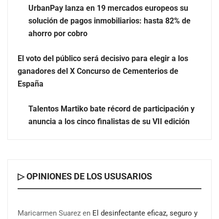
UrbanPay lanza en 19 mercados europeos su
La luz roja, el nuevo aftersun, actúa en la recuperación
solución de pagos inmobiliarios: hasta 82% de
de la piel después del sol
ahorro por cobro
El voto del público será decisivo para elegir a los
ganadores del X Concurso de Cementerios de
España
Talentos Martiko bate récord de participación y
anuncia a los cinco finalistas de su VII edición
▷ OPINIONES DE LOS USUSARIOS
Maricarmen Suarez
en
El desinfectante eficaz, seguro y