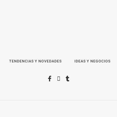
El voto del público será
decisivo para elegir a los
ganadores del X Concurso de
Cementerios de España
Talentos Martiko b
TENDENCIAS Y NOVEDADES
IDEAS Y NEGOCIOS
de participación y
los cinco finalistas
edición
Digital ForOpinion
Aviso Legal
Política de privacidad
Política de Cookie