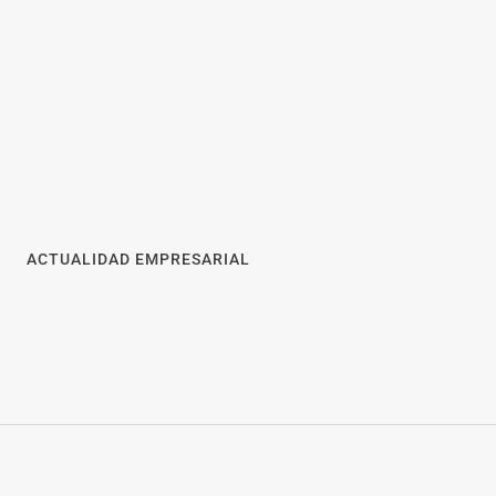
ahorro por cobro
ate récord
Goo! Lavanderías: el modelo
ACTUALIDAD EMPRESARIAL
 anuncia a
que revoluciona la colada
 de su VII
inteligente junto a Tormo
Franquicias
s