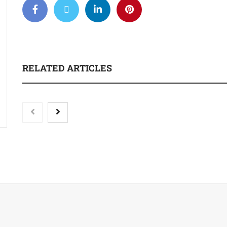
RELATED ARTICLES
La luz roja, el nuevo aftersun,
actúa en la recuperación de la
piel después del sol
Eulalia Roig lanza 
Journal’, una revis
mensual de entrevi
fotografía editorial