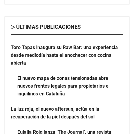
▷ ÚLTIMAS PUBLICACIONES
Toro Tapas inaugura su Raw Bar: una experiencia
desde mediodía hasta el anochecer con cocina
El nuevo mapa de zonas tensionadas abre nuevos
abierta
frentes legales para propietarios e inquilinos en
Cataluña
El nuevo mapa de zonas tensionadas abre
nuevos frentes legales para propietarios e
La luz roja, el nuevo aftersun, actúa en la recuperación
inquilinos en Cataluña
de la piel después del sol
La luz roja, el nuevo aftersun, actúa en la
recuperación de la piel después del sol
Eulalia Roig lanza ‘The Journal’, una revista