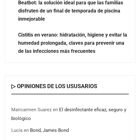
Beatbot: la solución ideal para que las familias
disfruten de un final de temporada de piscina
inmejorable
UrbanPay lanza en 19 mercados europeos su solución
de pagos inmobiliarios: hasta 82% de ahorro por cobro
Cistitis en verano: hidratación, higiene y evitar la
humedad prolongada, claves para prevenir una
El voto del público será decisivo para elegir a los
de las infecciones más frecuentes
ganadores del X Concurso de Cementerios de España
▷ OPINIONES DE LOS USUSARIOS
Maricarmen Suarez
en
El desinfectante eficaz, seguro y
biológico
Lucía
en
Bond, James Bond