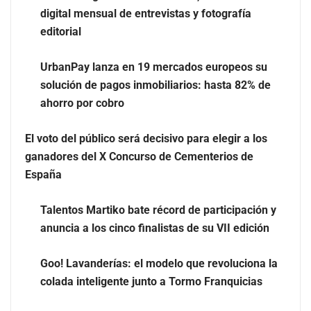
digital mensual de entrevistas y fotografía
editorial
UrbanPay lanza en 19 mercados europeos su
solución de pagos inmobiliarios: hasta 82% de
ahorro por cobro
Eulalia Roig lanza ‘The Journal’, una revista digital
El voto del público será decisivo para elegir a los
mensual de entrevistas y fotografía editorial
ganadores del X Concurso de Cementerios de
España
Talentos Martiko bate récord de participación y
anuncia a los cinco finalistas de su VII edición
Goo! Lavanderías: el modelo que revoluciona la
colada inteligente junto a Tormo Franquicias