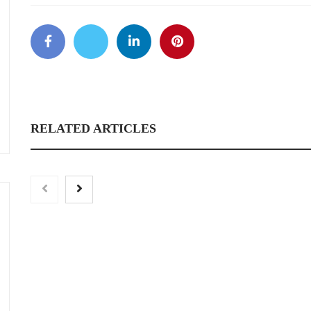
RELATED ARTICLES
Toro Tapas inaugura su Raw
Bar: una experiencia desde
mediodía hasta el anochecer con
cocina abierta
El nuevo mapa de zo
tensionadas abre nue