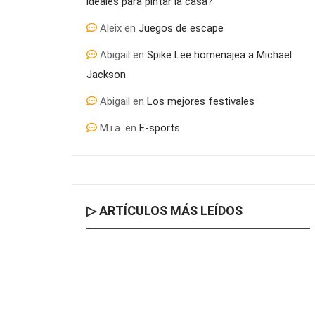
ideales para pintar la casa?
Aleix
en
Juegos de escape
Abigail
en
Spike Lee homenajea a Michael
Jackson
Abigail
en
Los mejores festivales
M.i.a.
en
E-sports
▷ ARTÍCULOS MÁS LEÍDOS