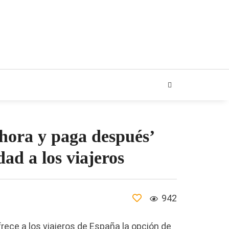
ARIAL
hora y paga después’
dad a los viajeros
942
ece a los viajeros de España la opción de