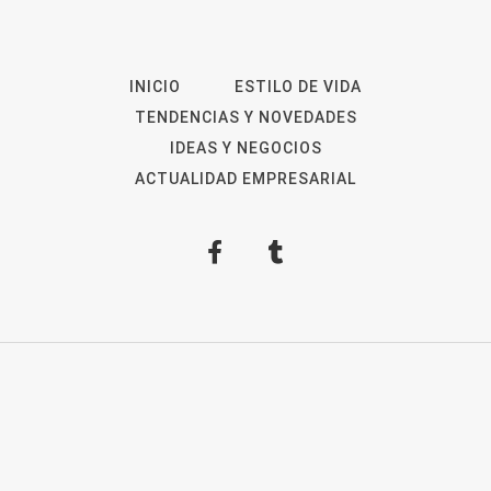
INICIO
ESTILO DE VIDA
TENDENCIAS Y NOVEDADES
IDEAS Y NEGOCIOS
ACTUALIDAD EMPRESARIAL
2026
Revista Digital
ForOpinion
Aviso Legal
Política de privacidad
Política de
Cookies