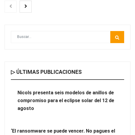
▷ ÚLTIMAS PUBLICACIONES
Nicols presenta seis modelos de anillos de compromiso para el
eclipse solar del 12 de agosto
Nicols presenta seis modelos de anillos de
compromiso para el eclipse solar del 12 de
‘El ransomware se puede vencer. No pagues el rescate’: el
agosto
nuevo libro de Juan Ricardo Palacio Escobar
‘El ransomware se puede vencer. No pagues el