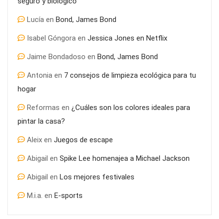
seguro y biológico
Lucía
en
Bond, James Bond
Isabel Góngora
en
Jessica Jones en Netflix
Jaime Bondadoso
en
Bond, James Bond
Antonia
en
7 consejos de limpieza ecológica para tu
hogar
Reformas
en
¿Cuáles son los colores ideales para
pintar la casa?
Aleix
en
Juegos de escape
Abigail
en
Spike Lee homenajea a Michael Jackson
Abigail
en
Los mejores festivales
M.i.a.
en
E-sports