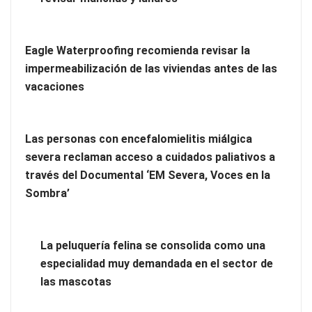
Eagle Waterproofing recomienda revisar la
impermeabilización de las viviendas antes de las
vacaciones
Las personas con encefalomielitis miálgica
severa reclaman acceso a cuidados paliativos a
través del Documental ‘EM Severa, Voces en la
Más allá de la crema solar: la importancia de revisar manchas
Sombra’
y lunares
Eagle Waterproofing recomienda revisar la
La peluquería felina se consolida como una
impermeabilización de las viviendas antes de las vacaciones
especialidad muy demandada en el sector de
las mascotas