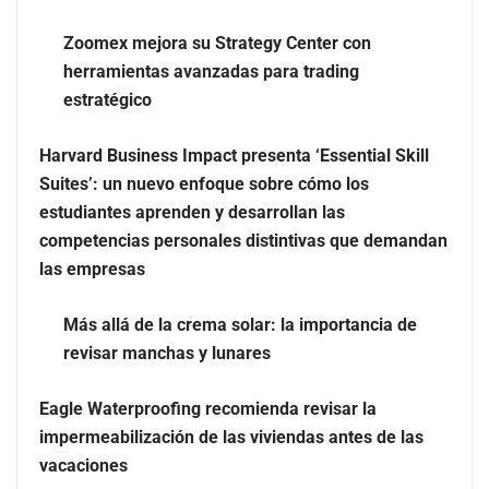
Zoomex mejora su Strategy Center con
herramientas avanzadas para trading
estratégico
Harvard Business Impact presenta ‘Essential Skill
Suites’: un nuevo enfoque sobre cómo los
estudiantes aprenden y desarrollan las
Zoomex mejora su Strategy Center con herramientas
competencias personales distintivas que demandan
avanzadas para trading estratégico
las empresas
Harvard Business Impact presenta ‘Essential Skill
Más allá de la crema solar: la importancia de
Suites’: un nuevo enfoque sobre cómo los estudiantes
revisar manchas y lunares
aprenden y desarrollan las competencias personales
distintivas que demandan las empresas
Eagle Waterproofing recomienda revisar la
impermeabilización de las viviendas antes de las
vacaciones