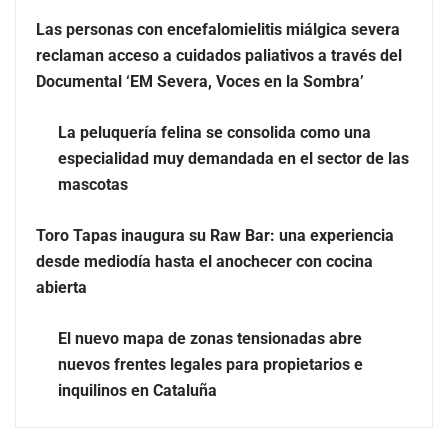
Las personas con encefalomielitis miálgica severa
reclaman acceso a cuidados paliativos a través del
Documental ‘EM Severa, Voces en la Sombra’
La peluquería felina se consolida como una
especialidad muy demandada en el sector de las
mascotas
Más allá de la crema solar: la importancia de revisar
Toro Tapas inaugura su Raw Bar: una experiencia
manchas y lunares
desde mediodía hasta el anochecer con cocina
abierta
Eagle Waterproofing recomienda revisar la
impermeabilización de las viviendas antes de las
El nuevo mapa de zonas tensionadas abre
vacaciones
nuevos frentes legales para propietarios e
inquilinos en Cataluña