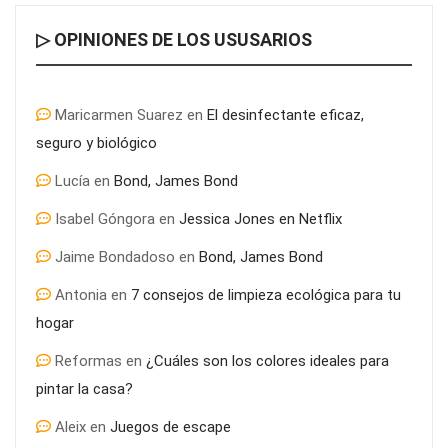
▷ OPINIONES DE LOS USUSARIOS
Maricarmen Suarez
en
El desinfectante eficaz,
seguro y biológico
Lucía
en
Bond, James Bond
Isabel Góngora
en
Jessica Jones en Netflix
Jaime Bondadoso
en
Bond, James Bond
Antonia
en
7 consejos de limpieza ecológica para tu
¿Por qué es tan determinante el asesoramiento inmobiliario
hogar
para la compra de piso?
Reformas
en
¿Cuáles son los colores ideales para
pintar la casa?
Aleix
en
Juegos de escape