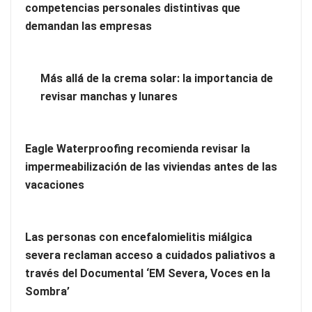
competencias personales distintivas que
demandan las empresas
Más allá de la crema solar: la importancia de
revisar manchas y lunares
Ranking de despachos: los mejores abogados de extranjería
Eagle Waterproofing recomienda revisar la
en Majadahonda
impermeabilización de las viviendas antes de las
vacaciones
Las personas con encefalomielitis miálgica
severa reclaman acceso a cuidados paliativos a
través del Documental ‘EM Severa, Voces en la
Sombra’