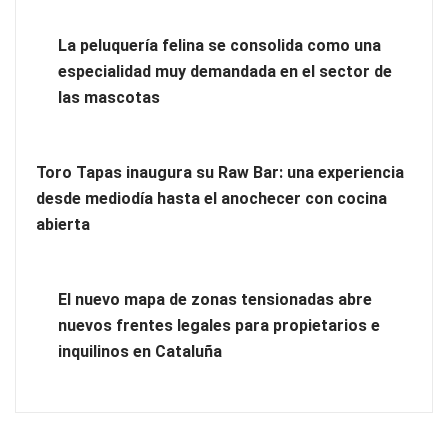
La peluquería felina se consolida como una
especialidad muy demandada en el sector de
Tipos de suelos: parquet, tarima o laminado ¿Cuál elegir
las mascotas
para tu hogar?
Toro Tapas inaugura su Raw Bar: una experiencia
desde mediodía hasta el anochecer con cocina
abierta
El nuevo mapa de zonas tensionadas abre
nuevos frentes legales para propietarios e
inquilinos en Cataluña
¿Por qué los Exosomas son la revolución definitiva en el
cuidado de la piel?