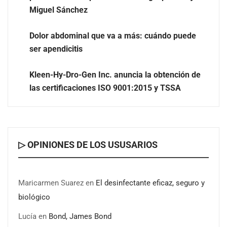
Miguel Sánchez
Dolor abdominal que va a más: cuándo puede
ser apendicitis
Kleen-Hy-Dro-Gen Inc. anuncia la obtención de
las certificaciones ISO 9001:2015 y TSSA
Novedad en la gama Schaeffler Vehicle Lifetime
▷ OPINIONES DE LOS USUSARIOS
Solutions: correas acanaladas para accionamientos
auxiliares en vehículos industriales pesados
Maricarmen Suarez
en
El desinfectante eficaz, seguro y
COSITAL valora positivamente el nuevo modelo de
biológico
colaboración para reforzar la capacidad técnica de los
ayuntamientos
Lucía
en
Bond, James Bond