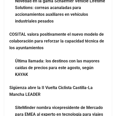
Novedad en la gama Schaeffler Vehicle Lifetime
Los estudiantes que cambian a Preply mejoran su
Solutions: correas acanaladas para
motivación, fluidez y logro de objetivos, según un
accionamientos auxiliares en vehículos
estudio
industriales pesados
COSITAL valora positivamente el nuevo modelo de
colaboración para reforzar la capacidad técnica de
los ayuntamientos
Última llamada: los destinos con las mayores
caídas de precios para este agosto, según
KAYAK
Sigüenza abre la II Vuelta Ciclista Castilla-La
Mancha LEADER
Brisas del Estrecho abastece a la hostelería de Sevilla
conectando lonjas con establecimientos
SiteMinder nombra vicepresidente de Mercado
para EMEA al experto en tecnología para viajes