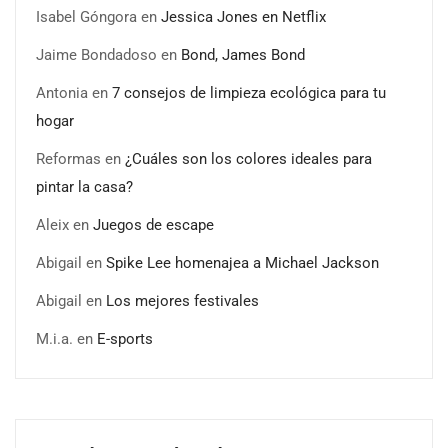
Isabel Góngora
en
Jessica Jones en Netflix
Jaime Bondadoso
en
Bond, James Bond
Antonia
en
7 consejos de limpieza ecológica para tu
hogar
Reformas
en
¿Cuáles son los colores ideales para
pintar la casa?
Aleix
en
Juegos de escape
Abigail
en
Spike Lee homenajea a Michael Jackson
Última llamada: los destinos con las mayores caídas de
Abigail
en
Los mejores festivales
precios para este agosto, según KAYAK
M.i.a.
en
E-sports