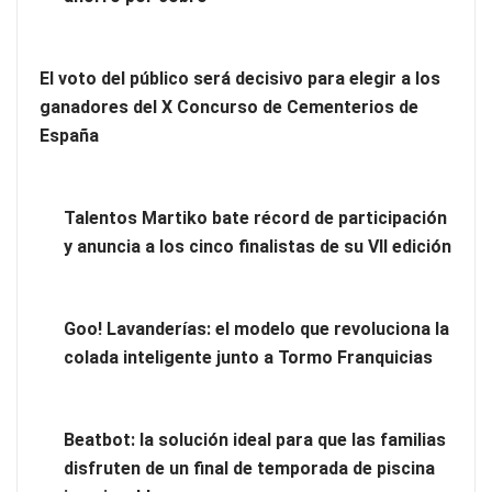
El voto del público será decisivo para elegir a los
ganadores del X Concurso de Cementerios de
España
Talentos Martiko bate récord de participación
y anuncia a los cinco finalistas de su VII edición
UrbanPay lanza en 19 mercados europeos su solución de
pagos inmobiliarios: hasta 82% de ahorro por cobro
Goo! Lavanderías: el modelo que revoluciona la
colada inteligente junto a Tormo Franquicias
El voto del público será decisivo para elegir a los ganadores
del X Concurso de Cementerios de España
Beatbot: la solución ideal para que las familias
disfruten de un final de temporada de piscina