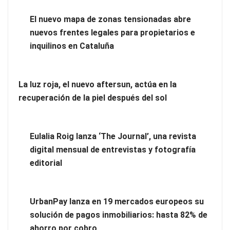
La luz roja, el nuevo aftersun, actúa en la recuperación de la
El nuevo mapa de zonas tensionadas abre
piel después del sol
nuevos frentes legales para propietarios e
inquilinos en Cataluña
La luz roja, el nuevo aftersun, actúa en la
recuperación de la piel después del sol
Eulalia Roig lanza ‘The Journal’, una revista
digital mensual de entrevistas y fotografía
editorial
Eulalia Roig lanza ‘The Journal’, una revista digital mensual
UrbanPay lanza en 19 mercados europeos su
de entrevistas y fotografía editorial
solución de pagos inmobiliarios: hasta 82% de
ahorro por cobro