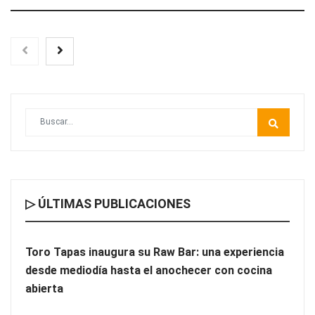
Toro Tapas inaugura su Raw Bar: una experiencia desde
mediodía hasta el anochecer con cocina abierta
▷ ÚLTIMAS PUBLICACIONES
Toro Tapas inaugura su Raw Bar: una experiencia
desde mediodía hasta el anochecer con cocina
El nuevo mapa de zonas tensionadas abre nuevos frentes
abierta
legales para propietarios e inquilinos en Cataluña