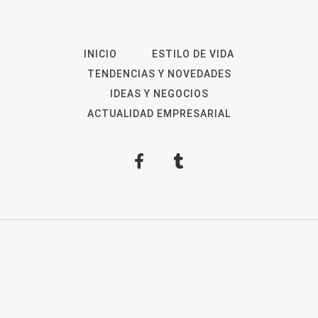
INICIO
ESTILO DE VIDA
TENDENCIAS Y NOVEDADES
IDEAS Y NEGOCIOS
ACTUALIDAD EMPRESARIAL
2026
Revista Digital
ForOpinion
Aviso Legal
Política de privacidad
Política de
Cookies