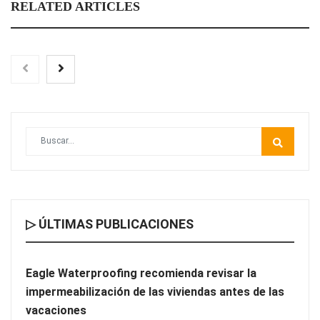
RELATED ARTICLES
Eagle Waterproofing recomienda revisar la
impermeabilización de las viviendas antes de las vacaciones
Las personas con encefalomielitis miálgica severa reclaman
acceso a cuidados paliativos a través del Documental ‘EM
Severa, Voces en la Sombra’
▷ ÚLTIMAS PUBLICACIONES
Eagle Waterproofing recomienda revisar la
impermeabilización de las viviendas antes de las
vacaciones