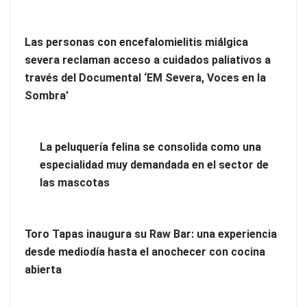
Las personas con encefalomielitis miálgica
La peluquería felina se consolida como una especialidad muy
severa reclaman acceso a cuidados paliativos a
demandada en el sector de las mascotas
través del Documental ‘EM Severa, Voces en la
Sombra’
Toro Tapas inaugura su Raw Bar: una experiencia desde
mediodía hasta el anochecer con cocina abierta
La peluquería felina se consolida como una
especialidad muy demandada en el sector de
las mascotas
Toro Tapas inaugura su Raw Bar: una experiencia
desde mediodía hasta el anochecer con cocina
abierta