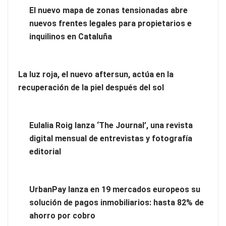
El nuevo mapa de zonas tensionadas abre
nuevos frentes legales para propietarios e
El nuevo mapa de zonas tensionadas abre nuevos frentes
inquilinos en Cataluña
legales para propietarios e inquilinos en Cataluña
La luz roja, el nuevo aftersun, actúa en la recuperación de la
La luz roja, el nuevo aftersun, actúa en la
piel después del sol
recuperación de la piel después del sol
Eulalia Roig lanza ‘The Journal’, una revista
digital mensual de entrevistas y fotografía
editorial
UrbanPay lanza en 19 mercados europeos su
solución de pagos inmobiliarios: hasta 82% de
ahorro por cobro