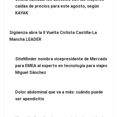
conectando lonjas con establecimientos
caídas de precios para este agosto, según
KAYAK
Sigüenza abre la II Vuelta Ciclista Castilla-La
Mancha LEADER
SiteMinder nombra vicepresidente de Mercado
para EMEA al experto en tecnología para viajes
Miguel Sánchez
Novedad en la gama Schaeffler Vehicle Lifetime Solutions:
correas acanaladas para accionamientos auxiliares en
Dolor abdominal que va a más: cuándo puede
vehículos industriales pesados
ser apendicitis
COSITAL valora positivamente el nuevo modelo de
colaboración para reforzar la capacidad técnica de los