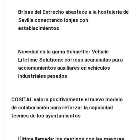
Brisas del Estrecho abastece a la hostelería de
Sevilla conectando lonjas con
Los estudiantes que cambian a Preply mejoran su motivación,
establecimientos
fluidez y logro de objetivos, según un estudio
Novedad en la gama Schaeffler Vehicle
Lifetime Solutions: correas acanaladas para
accionamientos auxiliares en vehículos
industriales pesados
COSITAL valora positivamente el nuevo modelo
de colaboración para reforzar la capacidad
técnica de los ayuntamientos
Brisas del Estrecho abastece a la hostelería de Sevilla
Última llamada: los destinos con las mayores