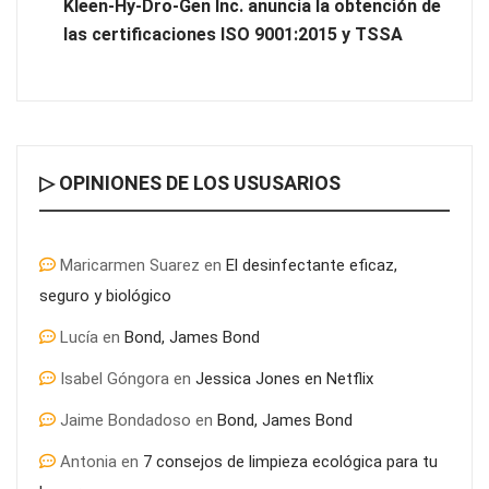
Kleen-Hy-Dro-Gen Inc. anuncia la obtención de
ayuntamientos
las certificaciones ISO 9001:2015 y TSSA
▷ OPINIONES DE LOS USUSARIOS
Maricarmen Suarez
en
El desinfectante eficaz,
seguro y biológico
Lucía
en
Bond, James Bond
Última llamada: los destinos con las mayores caídas de precios
Isabel Góngora
en
Jessica Jones en Netflix
para este agosto, según KAYAK
Jaime Bondadoso
en
Bond, James Bond
Antonia
en
7 consejos de limpieza ecológica para tu