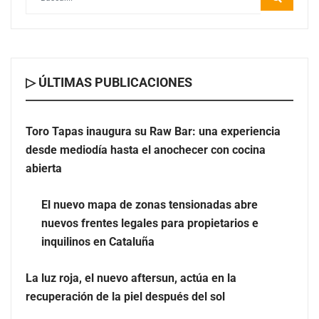
▷ ÚLTIMAS PUBLICACIONES
Toro Tapas inaugura su Raw Bar: una experiencia
desde mediodía hasta el anochecer con cocina
El nuevo mapa de zonas tensionadas abre nuevos
abierta
frentes legales para propietarios e inquilinos en
Cataluña
El nuevo mapa de zonas tensionadas abre
nuevos frentes legales para propietarios e
La luz roja, el nuevo aftersun, actúa en la recuperación
inquilinos en Cataluña
de la piel después del sol
La luz roja, el nuevo aftersun, actúa en la
recuperación de la piel después del sol