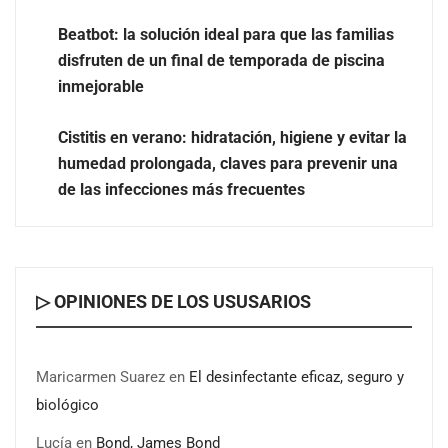
Beatbot: la solución ideal para que las familias
disfruten de un final de temporada de piscina
inmejorable
UrbanPay lanza en 19 mercados europeos su solución
de pagos inmobiliarios: hasta 82% de ahorro por cobro
Cistitis en verano: hidratación, higiene y evitar la
humedad prolongada, claves para prevenir una
El voto del público será decisivo para elegir a los
de las infecciones más frecuentes
ganadores del X Concurso de Cementerios de España
▷ OPINIONES DE LOS USUSARIOS
Maricarmen Suarez
en
El desinfectante eficaz, seguro y
biológico
Lucía
en
Bond, James Bond