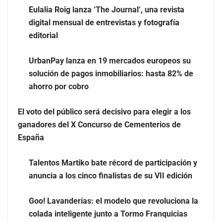
Eulalia Roig lanza ‘The Journal’, una revista
digital mensual de entrevistas y fotografía
editorial
UrbanPay lanza en 19 mercados europeos su
solución de pagos inmobiliarios: hasta 82% de
ahorro por cobro
Eulalia Roig lanza ‘The Journal’, una revista digital
El voto del público será decisivo para elegir a los
mensual de entrevistas y fotografía editorial
ganadores del X Concurso de Cementerios de
España
Talentos Martiko bate récord de participación y
anuncia a los cinco finalistas de su VII edición
Goo! Lavanderías: el modelo que revoluciona la
colada inteligente junto a Tormo Franquicias