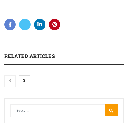
RELATED ARTICLES