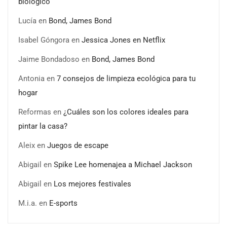
biológico
Lucía
en
Bond, James Bond
Isabel Góngora
en
Jessica Jones en Netflix
Jaime Bondadoso
en
Bond, James Bond
Antonia
en
7 consejos de limpieza ecológica para tu
hogar
Reformas
en
¿Cuáles son los colores ideales para
pintar la casa?
Aleix
en
Juegos de escape
Abigail
en
Spike Lee homenajea a Michael Jackson
Abigail
en
Los mejores festivales
M.i.a.
en
E-sports