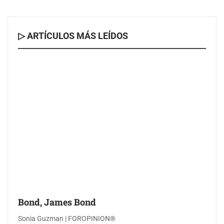
▷ ARTÍCULOS MÁS LEÍDOS
Bond, James Bond
Sonia Guzman | FOROPINION®