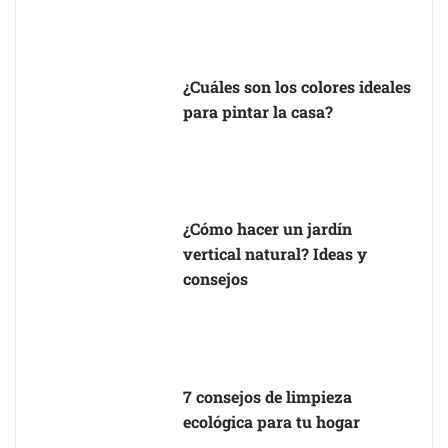
¿Cuáles son los colores ideales
para pintar la casa?
¿Cómo hacer un jardín
vertical natural? Ideas y
consejos
7 consejos de limpieza
ecológica para tu hogar