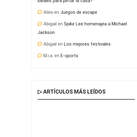
ideales para pintar la casa?
Aleix
en
Juegos de escape
Abigail
en
Spike Lee homenajea a Michael
Jackson
Abigail
en
Los mejores festivales
M.i.a.
en
E-sports
▷ ARTÍCULOS MÁS LEÍDOS