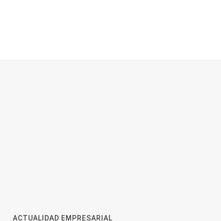
odología:
Ranking de despachos: los
adas con
mejores abogados de extranjería
en Majadahonda
s son la
¿Por qué es tan determinante el
en el
asesoramiento inmobiliario para
la compra de piso?
ACTUALIDAD EMPRESARIAL