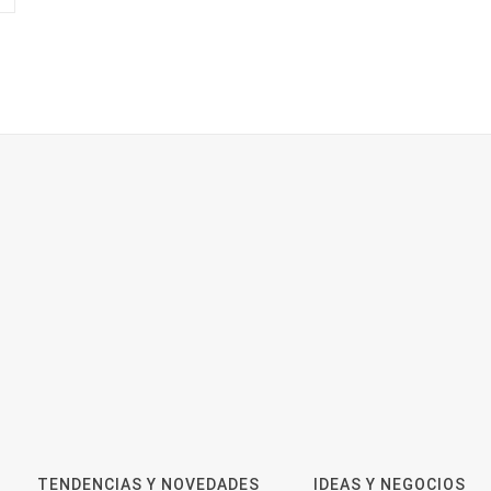
Cómo elegir una empresa
La revolución de la p
especializada en steel frame sin
plantillas personaliz
equivocarse
impresión 3D
Tipos de suelos: parquet, tarima o
¿Por qué los Exosoma
laminado ¿Cuál elegir para tu
revolución definitiva 
hogar?
cuidado de la piel?
TENDENCIAS Y NOVEDADES
IDEAS Y NEGOCIOS