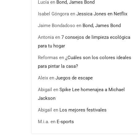
Lucía
en
Bond, James Bond
Isabel Góngora
en
Jessica Jones en Netflix
Jaime Bondadoso
en
Bond, James Bond
Antonia
en
7 consejos de limpieza ecológica
para tu hogar
Reformas
en
¿Cuáles son los colores ideales
para pintar la casa?
Aleix
en
Juegos de escape
Abigail
en
Spike Lee homenajea a Michael
Jackson
Abigail
en
Los mejores festivales
M.i.a.
en
E-sports