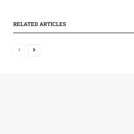
RELATED ARTICLES
‘El ransomware se
vencer. No pagues e
el nuevo libro de 
Palacio Escobar
Nicols presenta seis modelos
de anillos de compromiso
para el eclipse solar del 12 de
agosto
Harvard Business Impact