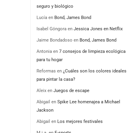
seguro y biológico
Lucía
en
Bond, James Bond
Isabel Góngora
en
Jessica Jones en Netflix
Jaime Bondadoso
en
Bond, James Bond
Antonia
en
7 consejos de limpieza ecológica
para tu hogar
Reformas
en
¿Cuáles son los colores ideales
para pintar la casa?
Aleix
en
Juegos de escape
Abigail
en
Spike Lee homenajea a Michael
Jackson
Abigail
en
Los mejores festivales
M.i.a.
en
E-sports