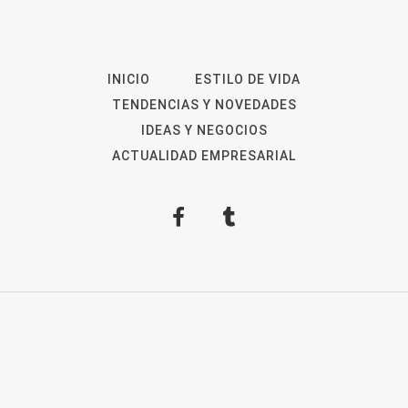
INICIO
ESTILO DE VIDA
TENDENCIAS Y NOVEDADES
IDEAS Y NEGOCIOS
ACTUALIDAD EMPRESARIAL
2026
Revista Digital
ForOpinion
Aviso Legal
Política de privacidad
Política de
Cookies