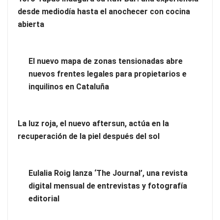
desde mediodía hasta el anochecer con cocina
El nuevo mapa de zonas tensionadas abre nuevos frentes
abierta
legales para propietarios e inquilinos en Cataluña
La luz roja, el nuevo aftersun, actúa en la recuperación de la
El nuevo mapa de zonas tensionadas abre
piel después del sol
nuevos frentes legales para propietarios e
inquilinos en Cataluña
La luz roja, el nuevo aftersun, actúa en la
recuperación de la piel después del sol
Eulalia Roig lanza ‘The Journal’, una revista
digital mensual de entrevistas y fotografía
editorial