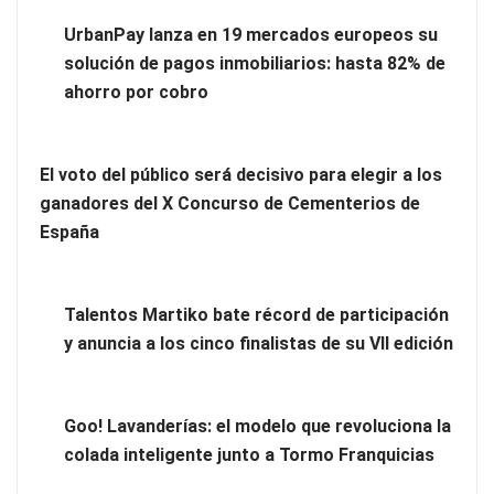
Eulalia Roig lanza ‘The Journal’, una revista digital mensual
UrbanPay lanza en 19 mercados europeos su
de entrevistas y fotografía editorial
solución de pagos inmobiliarios: hasta 82% de
ahorro por cobro
El voto del público será decisivo para elegir a los
ganadores del X Concurso de Cementerios de
España
Talentos Martiko bate récord de participación
y anuncia a los cinco finalistas de su VII edición
UrbanPay lanza en 19 mercados europeos su solución de
pagos inmobiliarios: hasta 82% de ahorro por cobro
Goo! Lavanderías: el modelo que revoluciona la
colada inteligente junto a Tormo Franquicias
El voto del público será decisivo para elegir a los ganadores