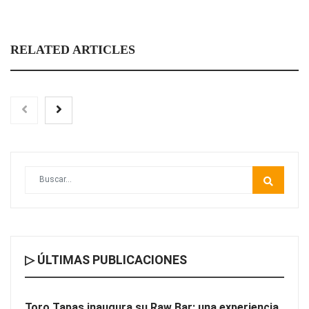
RELATED ARTICLES
Toro Tapas inaugura su Raw Bar: una experiencia desde
mediodía hasta el anochecer con cocina abierta
▷ ÚLTIMAS PUBLICACIONES
Toro Tapas inaugura su Raw Bar: una experiencia