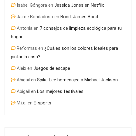
Isabel Góngora
en
Jessica Jones en Netflix
El pasado y el presente del SEO ¿Qué ha cambiado?
Jaime Bondadoso
en
Bond, James Bond
Antonia
en
7 consejos de limpieza ecológica para tu
hogar
Reformas
en
¿Cuáles son los colores ideales para
pintar la casa?
Aleix
en
Juegos de escape
Abigail
en
Spike Lee homenajea a Michael Jackson
Abigail
en
Los mejores festivales
M.i.a.
en
E-sports