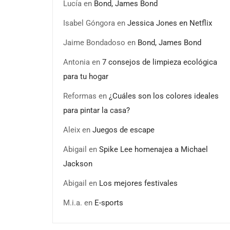
Lucía
en
Bond, James Bond
Isabel Góngora
en
Jessica Jones en Netflix
Jaime Bondadoso
en
Bond, James Bond
Antonia
en
7 consejos de limpieza ecológica
para tu hogar
Reformas
en
¿Cuáles son los colores ideales
para pintar la casa?
Aleix
en
Juegos de escape
Abigail
en
Spike Lee homenajea a Michael
Jackson
Abigail
en
Los mejores festivales
M.i.a.
en
E-sports