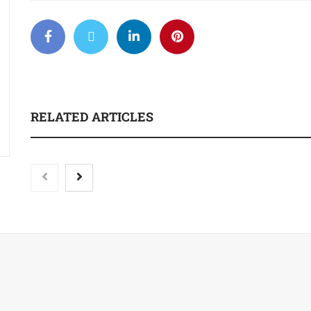
RELATED ARTICLES
Eagle Waterproofing
Las personas con
recomienda revisar la
encefalomielitis mi
impermeabilización de las
severa reclaman ac
viviendas antes de las
cuidados paliativos
vacaciones
del Documental ‘E
Voces en la Sombra