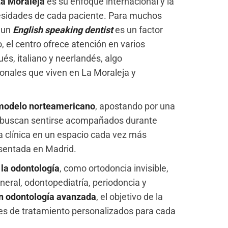
La Moraleja
es su enfoque internacional y la
cesidades de cada paciente. Para muchos
n un
English speaking dentist
es un factor
lo, el centro ofrece atención en varios
ués, italiano y neerlandés, algo
ionales que viven en La Moraleja y
modelo norteamericano
, apostando por una
 buscan sentirse acompañados durante
la clínica en un espacio cada vez más
asentada en Madrid.
 la odontología
, como ortodoncia invisible,
neral, odontopediatría, periodoncia y
en odontología avanzada
, el objetivo de la
nes de tratamiento personalizados para cada