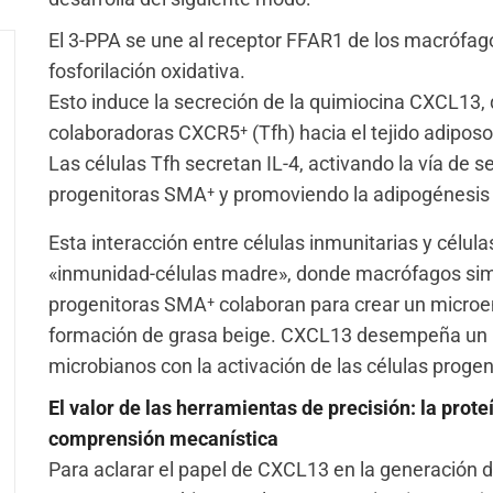
El 3-PPA se une al receptor FFAR1 de los macrófa
fosforilación oxidativa.
Esto induce la secreción de la quimiocina CXCL13, q
colaboradoras CXCR5⁺ (Tfh) hacia el tejido adiposo
Las células Tfh secretan IL-4, activando la vía de 
progenitoras SMA⁺ y promoviendo la adipogénesis 
Esta interacción entre células inmunitarias y célu
«inmunidad-células madre», donde macrófagos simil
progenitoras SMA⁺ colaboran para crear un microen
formación de grasa beige. CXCL13 desempeña un pa
microbianos con la activación de las células progen
El valor de las herramientas de precisión: la pro
comprensión mecanística
Para aclarar el papel de CXCL13 en la generación de