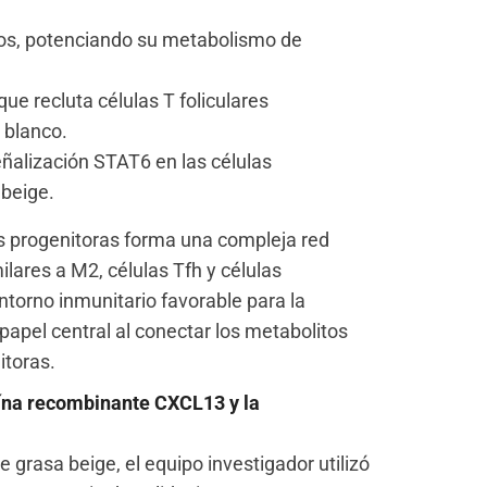
gos, potenciando su metabolismo de
ue recluta células T foliculares
 blanco.
señalización STAT6 en las células
beige.
las progenitoras forma una compleja red
ares a M2, células Tfh y células
torno inmunitario favorable para la
pel central al conectar los metabolitos
itoras.
teína recombinante CXCL13 y la
 grasa beige, el equipo investigador utilizó