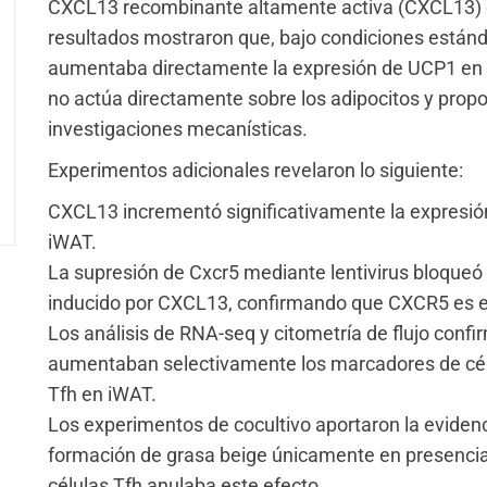
CXCL13 recombinante altamente activa (CXCL13) e
resultados mostraron que, bajo condiciones estánd
aumentaba directamente la expresión de UCP1 en 
no actúa directamente sobre los adipocitos y propo
investigaciones mecanísticas.
Experimentos adicionales revelaron lo siguiente:
CXCL13 incrementó significativamente la expresión
iWAT.
La supresión de Cxcr5 mediante lentivirus bloqu
inducido por CXCL13, confirmando que CXCR5 es el
Los análisis de RNA-seq y citometría de flujo co
aumentaban selectivamente los marcadores de cél
Tfh en iWAT.
Los experimentos de cocultivo aportaron la evidenc
formación de grasa beige únicamente en presencia 
células Tfh anulaba este efecto.