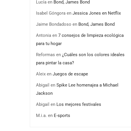
Lucía
en
Bond, James Bond
Isabel Góngora
en
Jessica Jones en Netflix
Jaime Bondadoso
en
Bond, James Bond
Antonia
en
7 consejos de limpieza ecológica
para tu hogar
Reformas
en
¿Cuáles son los colores ideales
para pintar la casa?
Aleix
en
Juegos de escape
Abigail
en
Spike Lee homenajea a Michael
Jackson
Abigail
en
Los mejores festivales
M.i.a.
en
E-sports