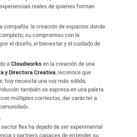
s experiencias reales de quienes forman
la compañía: la creación de espacios donde
r completo; su compromiso con la
or el diseño, el bienestar y el cuidado de
ado a
Cloudworks
en la creación de una
 y Directora Creativa
, reconoce que
; hoy necesita una voz más sólida,
evolución también se expresa en una paleta
 con múltiples contextos, dar carácter a
a comunidad».
o
l sector flex ha dejado de ser experimental
tencia y partners capaces de entender su