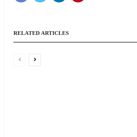
RELATED ARTICLES
‘El ransomware se pu
No pagues el rescate’
libro de Juan Ricard
Escobar
Nicols presenta seis modelos de
anillos de compromiso para el
eclipse solar del 12 de agosto