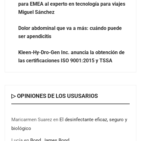
para EMEA al experto en tecnología para viajes
Miguel Sánchez
Dolor abdominal que va a más: cuándo puede
ser apendicitis
Kleen-Hy-Dro-Gen Inc. anuncia la obtención de
las certificaciones ISO 9001:2015 y TSSA
Novedad en la gama Schaeffler Vehicle Lifetime
▷ OPINIONES DE LOS USUSARIOS
Solutions: correas acanaladas para accionamientos
auxiliares en vehículos industriales pesados
Maricarmen Suarez
en
El desinfectante eficaz, seguro y
COSITAL valora positivamente el nuevo modelo de
biológico
colaboración para reforzar la capacidad técnica de los
ayuntamientos
Lucía
en
Bond, James Bond