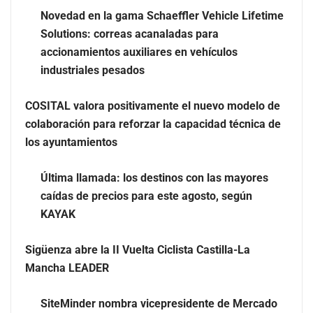
Novedad en la gama Schaeffler Vehicle Lifetime
Los estudiantes que cambian a Preply mejoran su
Solutions: correas acanaladas para
motivación, fluidez y logro de objetivos, según un
accionamientos auxiliares en vehículos
estudio
industriales pesados
COSITAL valora positivamente el nuevo modelo de
colaboración para reforzar la capacidad técnica de
los ayuntamientos
Última llamada: los destinos con las mayores
caídas de precios para este agosto, según
KAYAK
Sigüenza abre la II Vuelta Ciclista Castilla-La
Mancha LEADER
Brisas del Estrecho abastece a la hostelería de Sevilla
conectando lonjas con establecimientos
SiteMinder nombra vicepresidente de Mercado