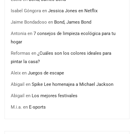
Isabel Góngora
en
Jessica Jones en Netflix
Jaime Bondadoso
en
Bond, James Bond
Antonia
en
7 consejos de limpieza ecológica para tu
hogar
Reformas
en
¿Cuáles son los colores ideales para
pintar la casa?
Aleix
en
Juegos de escape
Abigail
en
Spike Lee homenajea a Michael Jackson
Última llamada: los destinos con las mayores caídas de
Abigail
en
Los mejores festivales
precios para este agosto, según KAYAK
M.i.a.
en
E-sports