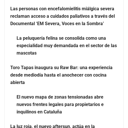
Las personas con encefalomielitis miálgica severa
reclaman acceso a cuidados paliativos a través del
Documental ‘EM Severa, Voces en la Sombra’
La peluquería felina se consolida como una
especialidad muy demandada en el sector de las
La peluquería felina se consolida como una
mascotas
especialidad muy demandada en el sector de las
mascotas
Toro Tapas inaugura su Raw Bar: una experiencia
desde mediodía hasta el anochecer con cocina abierta
Toro Tapas inaugura su Raw Bar: una experiencia
desde mediodía hasta el anochecer con cocina
abierta
El nuevo mapa de zonas tensionadas abre
nuevos frentes legales para propietarios e
inquilinos en Cataluña
La luz roja, el nuevo aftersun, actúa en la