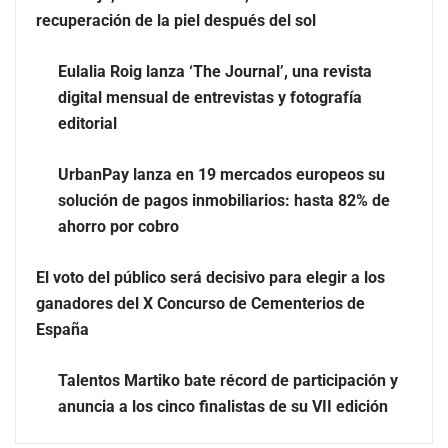
recuperación de la piel después del sol
Eulalia Roig lanza ‘The Journal’, una revista
El nuevo mapa de zonas tensionadas abre nuevos
digital mensual de entrevistas y fotografía
frentes legales para propietarios e inquilinos en
editorial
Cataluña
UrbanPay lanza en 19 mercados europeos su
La luz roja, el nuevo aftersun, actúa en la recuperación
solución de pagos inmobiliarios: hasta 82% de
de la piel después del sol
ahorro por cobro
El voto del público será decisivo para elegir a los
ganadores del X Concurso de Cementerios de
España
Talentos Martiko bate récord de participación y
anuncia a los cinco finalistas de su VII edición