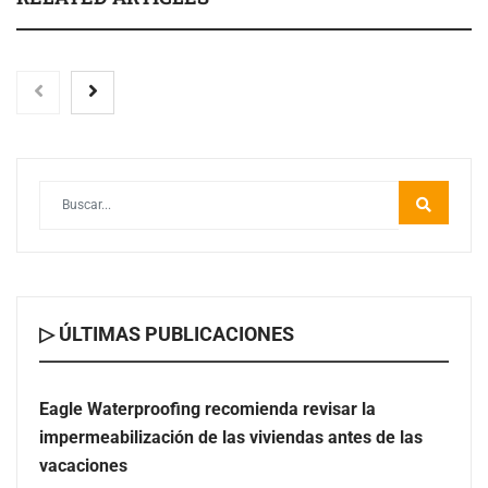
Eagle Waterproofing recomienda revisar la
impermeabilización de las viviendas antes de las
vacaciones
Las personas con encefalomielitis miálgica severa
reclaman acceso a cuidados paliativos a través del
Documental ‘EM Severa, Voces en la Sombra’
▷ ÚLTIMAS PUBLICACIONES
Eagle Waterproofing recomienda revisar la
impermeabilización de las viviendas antes de las
vacaciones