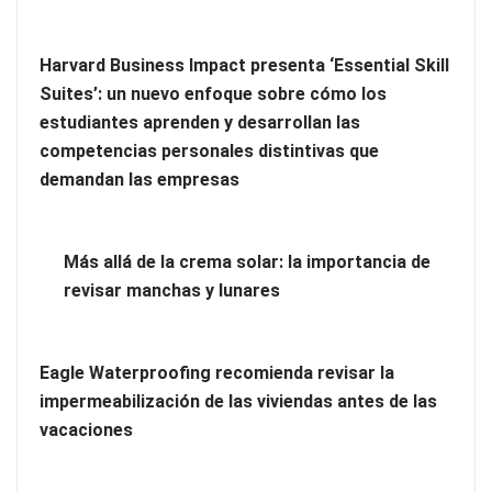
Harvard Business Impact presenta ‘Essential Skill
Suites’: un nuevo enfoque sobre cómo los
estudiantes aprenden y desarrollan las
competencias personales distintivas que
demandan las empresas
Más allá de la crema solar: la importancia de
revisar manchas y lunares
Nicols presenta seis modelos de anillos de compromiso para el
eclipse solar del 12 de agosto
Eagle Waterproofing recomienda revisar la
impermeabilización de las viviendas antes de las
‘El ransomware se puede vencer. No pagues el rescate’: el
vacaciones
nuevo libro de Juan Ricardo Palacio Escobar