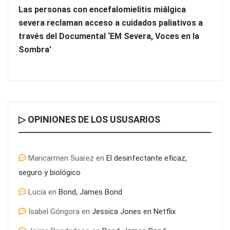
Las personas con encefalomielitis miálgica
severa reclaman acceso a cuidados paliativos a
través del Documental ‘EM Severa, Voces en la
Sombra’
▷ OPINIONES DE LOS USUSARIOS
Zoomex mejora su Strategy Center con herramientas
avanzadas para trading estratégico
Maricarmen Suarez
en
El desinfectante eficaz,
seguro y biológico
Lucía
en
Bond, James Bond
Isabel Góngora
en
Jessica Jones en Netflix