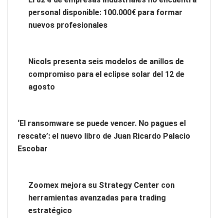
personal disponible: 100.000€ para formar
nuevos profesionales
GITGE comunica la conclusión de la etapa del Dr. Óscar
Ondo como director general
Nicols presenta seis modelos de anillos de
compromiso para el eclipse solar del 12 de
agosto
‘El ransomware se puede vencer. No pagues el
rescate’: el nuevo libro de Juan Ricardo Palacio
Escobar
Zoomex mejora su Strategy Center con
herramientas avanzadas para trading
El 82% de empresas industriales no encuentra personal
estratégico
disponible: 100.000€ para formar nuevos profesionales