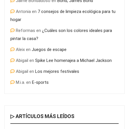
Jaime Bondadoso
en
Bond, James Bond
Antonia
en
7 consejos de limpieza ecológica para tu
hogar
Reformas
en
¿Cuáles son los colores ideales para
pintar la casa?
Aleix
en
Juegos de escape
Abigail
en
Spike Lee homenajea a Michael Jackson
Abigail
en
Los mejores festivales
M.i.a.
en
E-sports
▷ ARTÍCULOS MÁS LEÍDOS