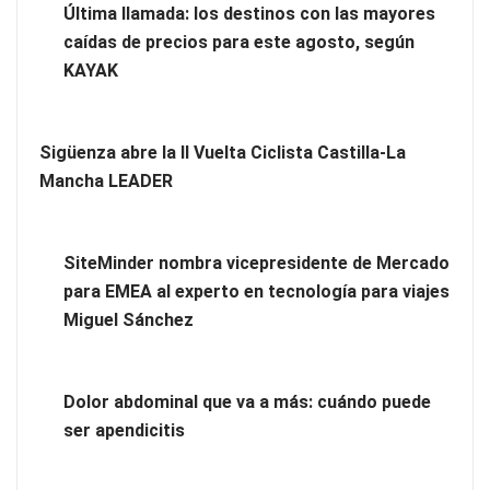
Última llamada: los destinos con las mayores
conectando lonjas con establecimientos
caídas de precios para este agosto, según
KAYAK
Sigüenza abre la II Vuelta Ciclista Castilla-La
Mancha LEADER
SiteMinder nombra vicepresidente de Mercado
para EMEA al experto en tecnología para viajes
Miguel Sánchez
Novedad en la gama Schaeffler Vehicle Lifetime Solutions:
correas acanaladas para accionamientos auxiliares en
Dolor abdominal que va a más: cuándo puede
vehículos industriales pesados
ser apendicitis
COSITAL valora positivamente el nuevo modelo de