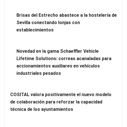
Brisas del Estrecho abastece a la hostelería de
Sevilla conectando lonjas con
Los estudiantes que cambian a Preply mejoran su motivación,
establecimientos
fluidez y logro de objetivos, según un estudio
Novedad en la gama Schaeffler Vehicle
Lifetime Solutions: correas acanaladas para
accionamientos auxiliares en vehículos
industriales pesados
COSITAL valora positivamente el nuevo modelo
de colaboración para reforzar la capacidad
técnica de los ayuntamientos
Brisas del Estrecho abastece a la hostelería de Sevilla