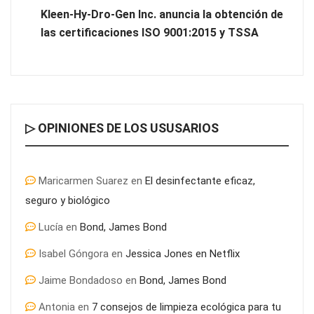
colaboración para reforzar la capacidad técnica de los
Kleen-Hy-Dro-Gen Inc. anuncia la obtención de
ayuntamientos
las certificaciones ISO 9001:2015 y TSSA
▷ OPINIONES DE LOS USUSARIOS
Maricarmen Suarez
en
El desinfectante eficaz,
seguro y biológico
Lucía
en
Bond, James Bond
Última llamada: los destinos con las mayores caídas de precios
Isabel Góngora
en
Jessica Jones en Netflix
para este agosto, según KAYAK
Jaime Bondadoso
en
Bond, James Bond
Antonia
en
7 consejos de limpieza ecológica para tu