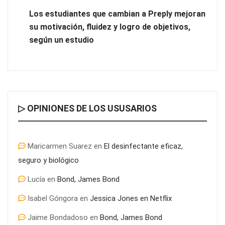
prolongada, claves para prevenir una de las infecciones más
Los estudiantes que cambian a Preply mejoran
frecuentes
su motivación, fluidez y logro de objetivos,
según un estudio
▷ OPINIONES DE LOS USUSARIOS
Maricarmen Suarez
en
El desinfectante eficaz,
seguro y biológico
Lucía
en
Bond, James Bond
Nansha, Guangzhou, crea un nuevo ecosistema de comercio
transfronterizo para conectar al mundo con nuevas
Isabel Góngora
en
Jessica Jones en Netflix
oportunidades
Jaime Bondadoso
en
Bond, James Bond