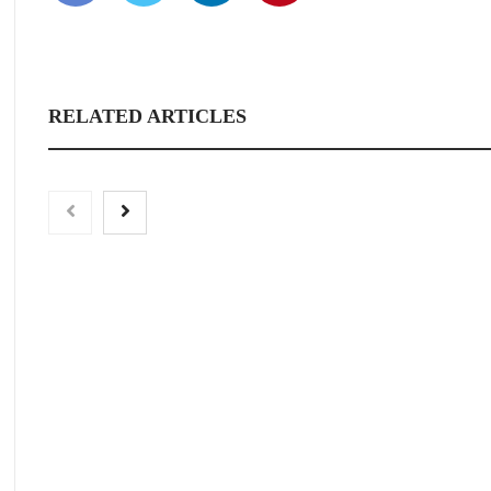
RELATED ARTICLES
‘El ransomware se pu
No pagues el rescate’
libro de Juan Ricard
Escobar
Nicols presenta seis modelos de
anillos de compromiso para el
eclipse solar del 12 de agosto