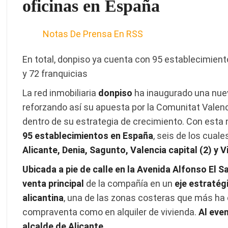
oficinas en España
Notas De Prensa En RSS
En total, donpiso ya cuenta con 95 establecimientos
y 72 franquicias
La red inmobiliaria
donpiso
ha inaugurado una nueva
reforzando así su apuesta por la Comunitat Valenc
dentro de su estrategia de crecimiento. Con esta
95 establecimientos en España
, seis de los cual
Alicante, Denia, Sagunto, Valencia capital (2) y V
Ubicada a pie de calle en la Avenida Alfonso El S
venta principal
de la compañía en un
eje estratég
alicantina
, una de las zonas costeras que más ha 
compraventa como en alquiler de vivienda.
Al eve
alcalde de Alicante.