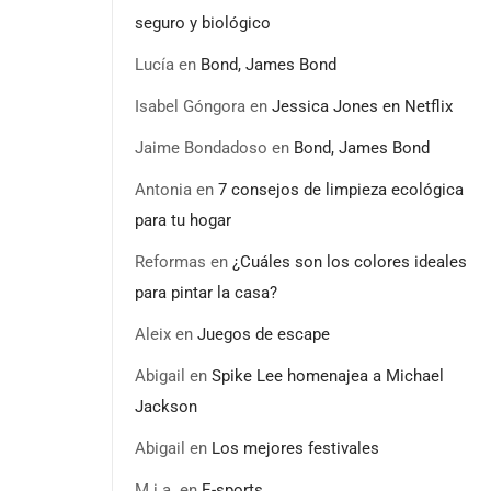
seguro y biológico
Lucía
en
Bond, James Bond
Isabel Góngora
en
Jessica Jones en Netflix
Jaime Bondadoso
en
Bond, James Bond
Antonia
en
7 consejos de limpieza ecológica
para tu hogar
Reformas
en
¿Cuáles son los colores ideales
para pintar la casa?
Aleix
en
Juegos de escape
Abigail
en
Spike Lee homenajea a Michael
Jackson
Abigail
en
Los mejores festivales
M.i.a.
en
E-sports