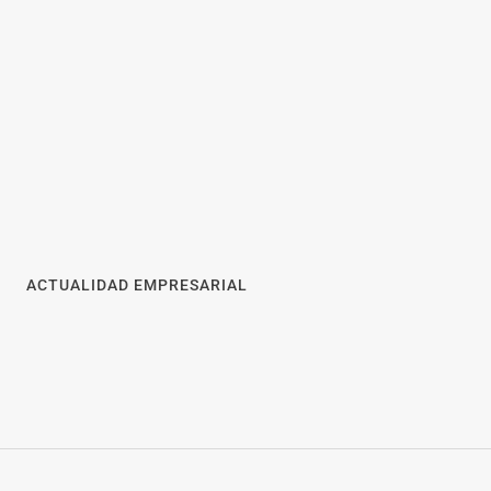
recomienda revisar la
impermeabilización de las
viviendas antes de las
vacaciones
a solar: la
isar
ACTUALIDAD EMPRESARIAL