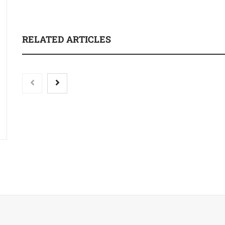
RELATED ARTICLES
‘El ransomware se
vencer. No pagues e
el nuevo libro de 
Palacio Escobar
Nicols presenta seis modelos
de anillos de compromiso
para el eclipse solar del 12 de
agosto
Harvard Business Impact