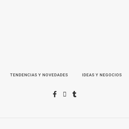
presenta ‘Essential Skill
Suites’: un nuevo enfoque
sobre cómo los estudiantes
aprenden y desarrollan las
competencias personales
Más allá de la crem
distintivas que demandan las
importancia de rev
empresas
manchas y lunares
TENDENCIAS Y NOVEDADES
IDEAS Y NEGOCIOS