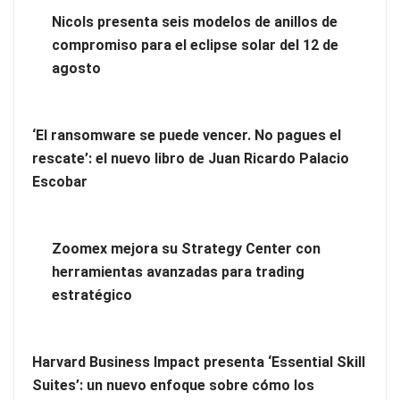
eclipse solar del 12 de agosto
Nicols presenta seis modelos de anillos de
compromiso para el eclipse solar del 12 de
‘El ransomware se puede vencer. No pagues el rescate’: el
agosto
nuevo libro de Juan Ricardo Palacio Escobar
‘El ransomware se puede vencer. No pagues el
rescate’: el nuevo libro de Juan Ricardo Palacio
Escobar
Zoomex mejora su Strategy Center con
herramientas avanzadas para trading
estratégico
Harvard Business Impact presenta ‘Essential Skill
Zoomex mejora su Strategy Center con herramientas
Suites’: un nuevo enfoque sobre cómo los
avanzadas para trading estratégico