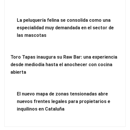
y lunares
Eagle Waterproofing recomienda revisar la
La peluquería felina se consolida como una
impermeabilización de las viviendas antes de las vacaciones
especialidad muy demandada en el sector de
las mascotas
Toro Tapas inaugura su Raw Bar: una experiencia
desde mediodía hasta el anochecer con cocina
abierta
El nuevo mapa de zonas tensionadas abre
nuevos frentes legales para propietarios e
inquilinos en Cataluña