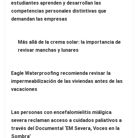
estudiantes aprenden y desarrollan las
competencias personales distintivas que
Harvard Business Impact presenta ‘Essential Skill Suites’: un
demandan las empresas
nuevo enfoque sobre cómo los estudiantes aprenden y
desarrollan las competencias personales distintivas que
demandan las empresas
Más allá de la crema solar: la importancia de
revisar manchas y lunares
Eagle Waterproofing recomienda revisar la
impermeabilización de las viviendas antes de las
vacaciones
Las personas con encefalomielitis miálgica
severa reclaman acceso a cuidados paliativos a
través del Documental ‘EM Severa, Voces en la
Más allá de la crema solar: la importancia de revisar manchas
Sombra’