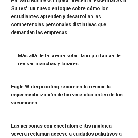
Harvard Business Impact presenta ‘Essential Skill
Zoomex mejora su Strategy Center con herramientas
Suites’: un nuevo enfoque sobre cómo los
avanzadas para trading estratégico
estudiantes aprenden y desarrollan las
competencias personales distintivas que
Harvard Business Impact presenta ‘Essential Skill Suites’: un
demandan las empresas
nuevo enfoque sobre cómo los estudiantes aprenden y
desarrollan las competencias personales distintivas que
demandan las empresas
Más allá de la crema solar: la importancia de
revisar manchas y lunares
Eagle Waterproofing recomienda revisar la
impermeabilización de las viviendas antes de las
vacaciones
Las personas con encefalomielitis miálgica
severa reclaman acceso a cuidados paliativos a