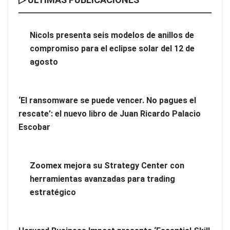
Nicols presenta seis modelos de anillos de compromiso para el
eclipse solar del 12 de agosto
Nicols presenta seis modelos de anillos de
compromiso para el eclipse solar del 12 de
‘El ransomware se puede vencer. No pagues el rescate’: el
agosto
nuevo libro de Juan Ricardo Palacio Escobar
‘El ransomware se puede vencer. No pagues el
rescate’: el nuevo libro de Juan Ricardo Palacio
Escobar
Zoomex mejora su Strategy Center con
herramientas avanzadas para trading
estratégico