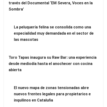
través del Documental ‘EM Severa, Voces en la
Más allá de la crema solar: la importancia de revisar manchas
Sombra’
y lunares
Eagle Waterproofing recomienda revisar la
La peluquería felina se consolida como una
impermeabilización de las viviendas antes de las vacaciones
especialidad muy demandada en el sector de
las mascotas
Toro Tapas inaugura su Raw Bar: una experiencia
desde mediodía hasta el anochecer con cocina
abierta
El nuevo mapa de zonas tensionadas abre
nuevos frentes legales para propietarios e
inquilinos en Cataluña