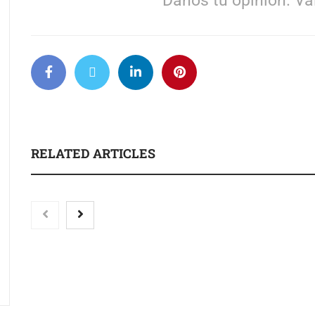
Danos tu opinión. Val
RELATED ARTICLES
Toro Tapas inaugura su Raw
Bar: una experiencia desde
mediodía hasta el anochecer
con cocina abierta
El nuevo mapa de 