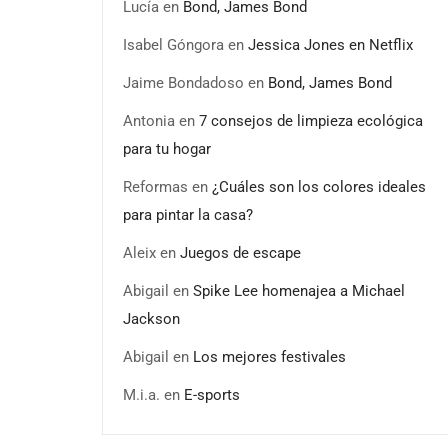
Lucía
en
Bond, James Bond
Isabel Góngora
en
Jessica Jones en Netflix
Jaime Bondadoso
en
Bond, James Bond
Antonia
en
7 consejos de limpieza ecológica
para tu hogar
Reformas
en
¿Cuáles son los colores ideales
para pintar la casa?
Aleix
en
Juegos de escape
Abigail
en
Spike Lee homenajea a Michael
Jackson
Abigail
en
Los mejores festivales
M.i.a.
en
E-sports