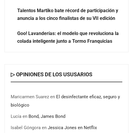
Talentos Martiko bate récord de participación y
anuncia a los cinco finalistas de su VII edición
Goo! Lavanderías: el modelo que revoluciona la
colada inteligente junto a Tormo Franquicias
Eulalia Roig lanza ‘The Journal’, una revista digital
mensual de entrevistas y fotografía editorial
▷ OPINIONES DE LOS USUSARIOS
Maricarmen Suarez
en
El desinfectante eficaz, seguro y
biológico
Lucía
en
Bond, James Bond
Isabel Góngora
en
Jessica Jones en Netflix