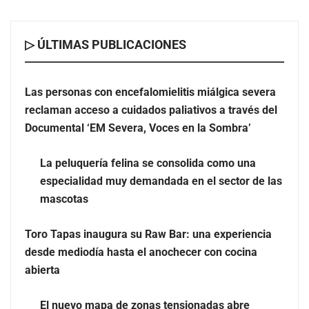
▷ ÚLTIMAS PUBLICACIONES
Las personas con encefalomielitis miálgica severa
reclaman acceso a cuidados paliativos a través del
Documental ‘EM Severa, Voces en la Sombra’
La peluquería felina se consolida como una
especialidad muy demandada en el sector de las
La peluquería felina se consolida como una
mascotas
especialidad muy demandada en el sector de las
mascotas
Toro Tapas inaugura su Raw Bar: una experiencia
desde mediodía hasta el anochecer con cocina abierta
Toro Tapas inaugura su Raw Bar: una experiencia
desde mediodía hasta el anochecer con cocina
abierta
El nuevo mapa de zonas tensionadas abre