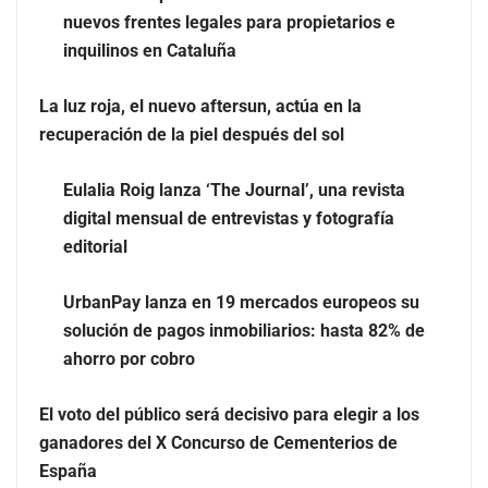
nuevos frentes legales para propietarios e
inquilinos en Cataluña
La luz roja, el nuevo aftersun, actúa en la
recuperación de la piel después del sol
Eulalia Roig lanza ‘The Journal’, una revista
El nuevo mapa de zonas tensionadas abre nuevos
digital mensual de entrevistas y fotografía
frentes legales para propietarios e inquilinos en
editorial
Cataluña
UrbanPay lanza en 19 mercados europeos su
La luz roja, el nuevo aftersun, actúa en la recuperación
solución de pagos inmobiliarios: hasta 82% de
de la piel después del sol
ahorro por cobro
El voto del público será decisivo para elegir a los
ganadores del X Concurso de Cementerios de
España