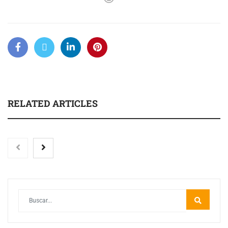
RELATED ARTICLES
Las personas con encefalomielitis miálgica severa
reclaman acceso a cuidados paliativos a través del
Documental ‘EM Severa, Voces en la Sombra’