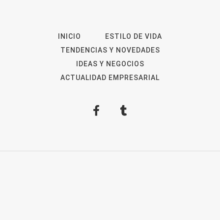
INICIO
ESTILO DE VIDA
TENDENCIAS Y NOVEDADES
IDEAS Y NEGOCIOS
ACTUALIDAD EMPRESARIAL
2026
Revista Digital
ForOpinion
Aviso Legal
Política de privacidad
Política de
Cookies