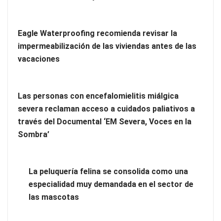
Eagle Waterproofing recomienda revisar la
impermeabilización de las viviendas antes de las
vacaciones
Las personas con encefalomielitis miálgica
severa reclaman acceso a cuidados paliativos a
través del Documental ‘EM Severa, Voces en la
Más allá de la crema solar: la importancia de revisar manchas
Sombra’
y lunares
Eagle Waterproofing recomienda revisar la
La peluquería felina se consolida como una
impermeabilización de las viviendas antes de las vacaciones
especialidad muy demandada en el sector de
las mascotas