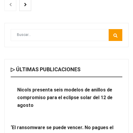
▷ ÚLTIMAS PUBLICACIONES
Nicols presenta seis modelos de anillos de compromiso para el
eclipse solar del 12 de agosto
Nicols presenta seis modelos de anillos de
compromiso para el eclipse solar del 12 de
‘El ransomware se puede vencer. No pagues el rescate’: el
agosto
nuevo libro de Juan Ricardo Palacio Escobar
‘El ransomware se puede vencer. No pagues el