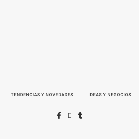
MBF Construcciones refuerza
Los estudiantes qu
su presencia digital con una
Preply mejoran su
nueva web de reformas en
motivación, fluidez
Madrid
objetivos, según u
COSITAL valora
positivamente el 
modelo de colabora
reforzar la capacid
de los ayuntamien
TENDENCIAS Y NOVEDADES
IDEAS Y NEGOCIOS
Novedad en la gama
Schaeffler Vehicle Lifetime
Solutions: correas acanaladas
para accionamientos
auxiliares en vehículos