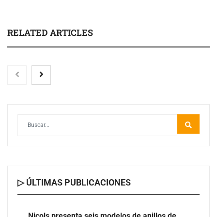
RELATED ARTICLES
▷ ÚLTIMAS PUBLICACIONES
Nicols presenta seis modelos de anillos de compromiso
para el eclipse solar del 12 de agosto
Nicols presenta seis modelos de anillos de