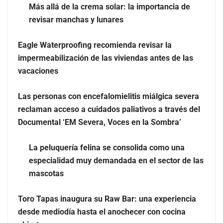
Harvard Business Impact presenta ‘Essential Skill
Más allá de la crema solar: la importancia de
Suites’: un nuevo enfoque sobre cómo los estudiantes
revisar manchas y lunares
aprenden y desarrollan las competencias personales
distintivas que demandan las empresas
Eagle Waterproofing recomienda revisar la
impermeabilización de las viviendas antes de las
vacaciones
Las personas con encefalomielitis miálgica severa
reclaman acceso a cuidados paliativos a través del
Documental ‘EM Severa, Voces en la Sombra’
La peluquería felina se consolida como una
especialidad muy demandada en el sector de las
mascotas
Más allá de la crema solar: la importancia de revisar
Toro Tapas inaugura su Raw Bar: una experiencia
manchas y lunares
desde mediodía hasta el anochecer con cocina