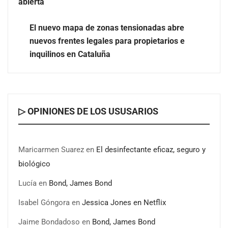
abierta
Eagle Waterproofing recomienda revisar la
impermeabilización de las viviendas antes de las
El nuevo mapa de zonas tensionadas abre
vacaciones
nuevos frentes legales para propietarios e
inquilinos en Cataluña
▷ OPINIONES DE LOS USUSARIOS
Maricarmen Suarez
en
El desinfectante eficaz, seguro y
biológico
Lucía
en
Bond, James Bond
Isabel Góngora
en
Jessica Jones en Netflix
Jaime Bondadoso
en
Bond, James Bond