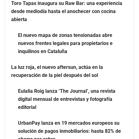
desde mediodía hasta el anochecer con cocina abierta
Toro Tapas inaugura su Raw Bar: una experiencia
desde mediodía hasta el anochecer con cocina
abierta
El nuevo mapa de zonas tensionadas abre
nuevos frentes legales para propietarios e
inquilinos en Cataluña
La luz roja, el nuevo aftersun, actúa en la
recuperación de la piel después del sol
Eulalia Roig lanza ‘The Journal’, una revista
El nuevo mapa de zonas tensionadas abre nuevos
digital mensual de entrevistas y fotografía
frentes legales para propietarios e inquilinos en
editorial
Cataluña
UrbanPay lanza en 19 mercados europeos su
La luz roja, el nuevo aftersun, actúa en la recuperación
solución de pagos inmobiliarios: hasta 82% de
de la piel después del sol