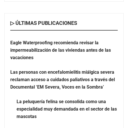
Documental ‘EM Severa, Voces en la Sombra’
▷ ÚLTIMAS PUBLICACIONES
Eagle Waterproofing recomienda revisar la
impermeabilización de las viviendas antes de las
vacaciones
Las personas con encefalomielitis miálgica severa
reclaman acceso a cuidados paliativos a través del
Documental ‘EM Severa, Voces en la Sombra’
La peluquería felina se consolida como una
especialidad muy demandada en el sector de las
La peluquería felina se consolida como una
mascotas
especialidad muy demandada en el sector de las
mascotas
Toro Tapas inaugura su Raw Bar: una experiencia