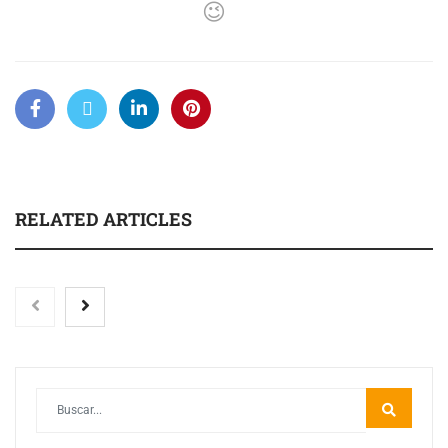
😉
RELATED ARTICLES
Eagle Waterproofing recomienda revisar la
impermeabilización de las viviendas antes de las
vacaciones
Las personas con encefalomielitis miálgica severa
reclaman acceso a cuidados paliativos a través del