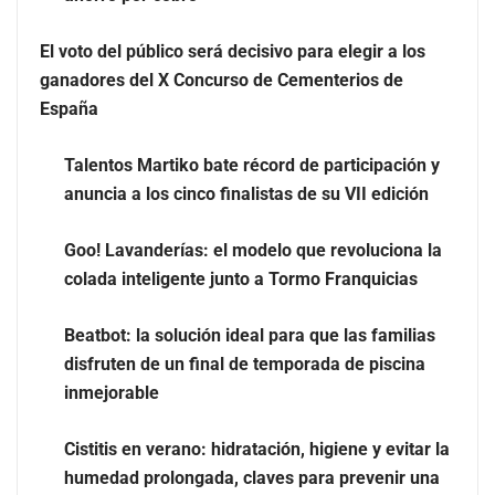
Eulalia Roig lanza ‘The Journal’, una revista digital
El voto del público será decisivo para elegir a los
mensual de entrevistas y fotografía editorial
ganadores del X Concurso de Cementerios de
España
Talentos Martiko bate récord de participación y
anuncia a los cinco finalistas de su VII edición
Goo! Lavanderías: el modelo que revoluciona la
colada inteligente junto a Tormo Franquicias
Beatbot: la solución ideal para que las familias
disfruten de un final de temporada de piscina
inmejorable
UrbanPay lanza en 19 mercados europeos su solución
de pagos inmobiliarios: hasta 82% de ahorro por cobro
Cistitis en verano: hidratación, higiene y evitar la
humedad prolongada, claves para prevenir una