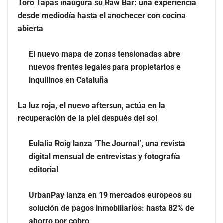
Toro Tapas inaugura su Raw Bar: una experiencia
desde mediodía hasta el anochecer con cocina
El nuevo mapa de zonas tensionadas abre nuevos
abierta
frentes legales para propietarios e inquilinos en
Cataluña
El nuevo mapa de zonas tensionadas abre
nuevos frentes legales para propietarios e
La luz roja, el nuevo aftersun, actúa en la recuperación
inquilinos en Cataluña
de la piel después del sol
La luz roja, el nuevo aftersun, actúa en la
recuperación de la piel después del sol
Eulalia Roig lanza ‘The Journal’, una revista
digital mensual de entrevistas y fotografía
editorial
UrbanPay lanza en 19 mercados europeos su
solución de pagos inmobiliarios: hasta 82% de
ahorro por cobro