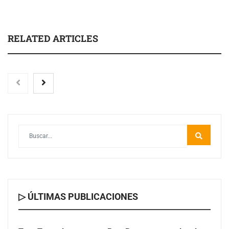
RELATED ARTICLES
Toro Tapas inaugura su Raw Bar: una experiencia
desde mediodía hasta el anochecer con cocina abierta
▷ ÚLTIMAS PUBLICACIONES