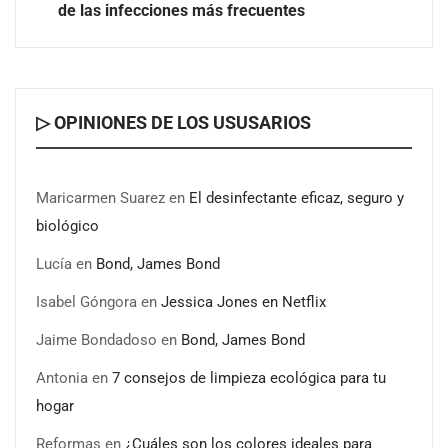
El voto del público será decisivo para elegir a los
de las infecciones más frecuentes
ganadores del X Concurso de Cementerios de España
▷ OPINIONES DE LOS USUSARIOS
Maricarmen Suarez
en
El desinfectante eficaz, seguro y
biológico
Lucía
en
Bond, James Bond
Isabel Góngora
en
Jessica Jones en Netflix
Jaime Bondadoso
en
Bond, James Bond
Antonia
en
7 consejos de limpieza ecológica para tu
hogar
Reformas
en
¿Cuáles son los colores ideales para