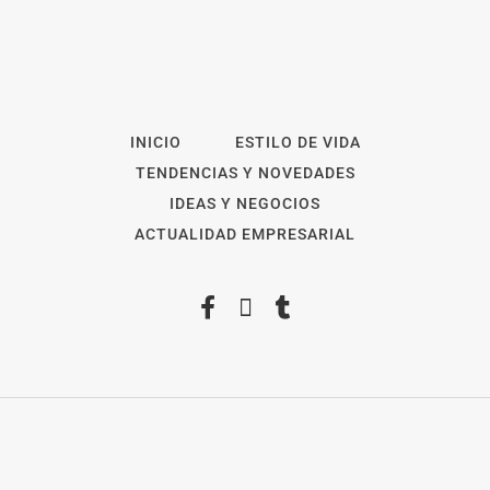
INICIO
ESTILO DE VIDA
TENDENCIAS Y NOVEDADES
IDEAS Y NEGOCIOS
ACTUALIDAD EMPRESARIAL
2026
Revista Digital
ForOpinion
Aviso Legal
Política de privacidad
Política de Cookies