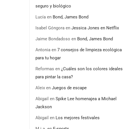
seguro y biológico
Lucía
en
Bond, James Bond
Isabel Góngora
en
Jessica Jones en Netflix
Jaime Bondadoso
en
Bond, James Bond
Antonia
en
7 consejos de limpieza ecológica
para tu hogar
Reformas
en
¿Cuáles son los colores ideales
para pintar la casa?
Aleix
en
Juegos de escape
Abigail
en
Spike Lee homenajea a Michael
Jackson
Abigail
en
Los mejores festivales
M.i.a.
en
E-sports