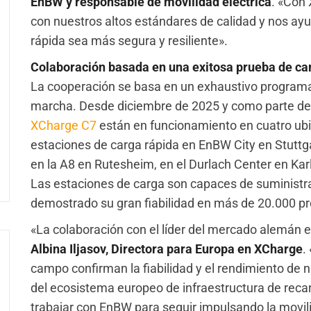
EnBW y responsable de movilidad eléctrica
. «Con
con nuestros altos estándares de calidad y nos ay
rápida sea más segura y resiliente».
Colaboración basada en una exitosa prueba de c
La cooperación se basa en un exhaustivo programa
marcha. Desde diciembre de 2025 y como parte del 
XCharge C7
están en funcionamiento en cuatro u
estaciones de carga rápida en EnBW City en Stuttga
en la A8 en Rutesheim, en el Durlach Center en Karl
Las estaciones de carga son capaces de suministr
demostrado su gran fiabilidad en más de 20.000 p
«La colaboración con el líder del mercado alemán e
Albina Iljasov, Directora para Europa en XCharge
.
campo confirman la fiabilidad y el rendimiento de
del ecosistema europeo de infraestructura de reca
trabajar con EnBW para seguir impulsando la movili