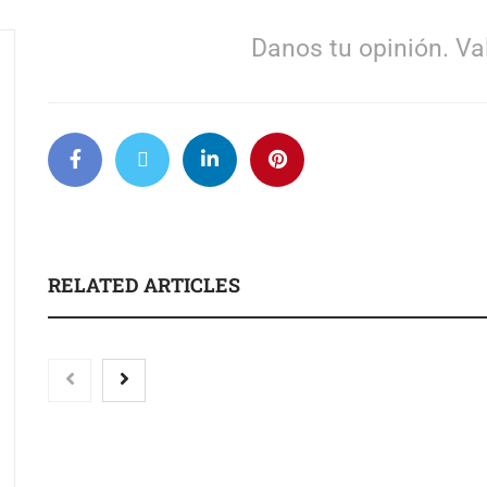
Danos tu opinión. Val
RELATED ARTICLES
Eagle Waterproofing
Las personas con
recomienda revisar la
encefalomielitis mi
impermeabilización de las
severa reclaman ac
viviendas antes de las
cuidados paliativos
vacaciones
del Documental ‘E