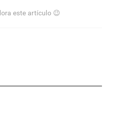
ora este artículo 😉
álgica
ceso a
 a través
M Severa,