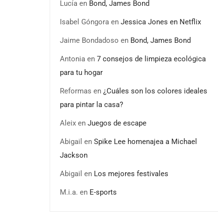
Lucía
en
Bond, James Bond
Isabel Góngora
en
Jessica Jones en Netflix
Jaime Bondadoso
en
Bond, James Bond
Antonia
en
7 consejos de limpieza ecológica
para tu hogar
Reformas
en
¿Cuáles son los colores ideales
para pintar la casa?
Aleix
en
Juegos de escape
Abigail
en
Spike Lee homenajea a Michael
Jackson
Abigail
en
Los mejores festivales
M.i.a.
en
E-sports